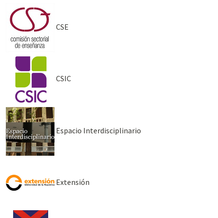
CSE
CSIC
Espacio Interdisciplinario
Extensión