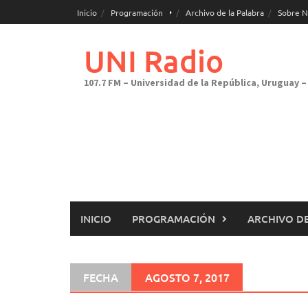
Saltar
Inicio
Programación
Archivo de la Palabra
Sobre N
al
contenido
UNI Radio
107.7 FM – Universidad de la República, Uruguay – 
INICIO
PROGRAMACIÓN
ARCHIVO DE
FECHA
AGOSTO 7, 2017