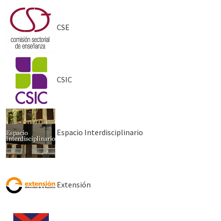
CSE
CSIC
Espacio Interdisciplinario
Extensión