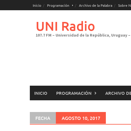
Saltar
Inicio
Programación
Archivo de la Palabra
Sobre N
al
contenido
UNI Radio
107.7 FM – Universidad de la República, Uruguay – 
INICIO
PROGRAMACIÓN
ARCHIVO DE
FECHA
AGOSTO 10, 2017