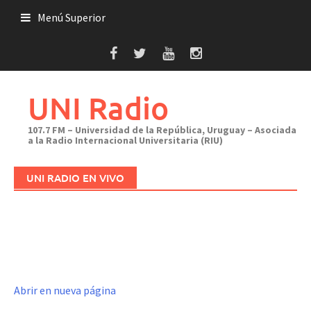
Saltar
Menú Superior
al
contenido
UNI Radio
107.7 FM – Universidad de la República, Uruguay – Asociada
a la Radio Internacional Universitaria (RIU)
UNI RADIO EN VIVO
Abrir en nueva página