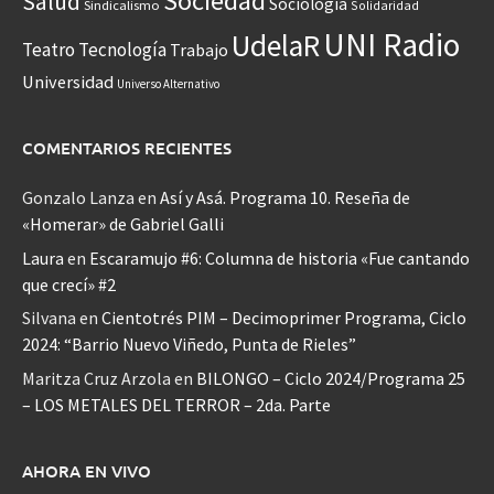
Sociedad
Salud
Sociología
Sindicalismo
Solidaridad
UNI Radio
UdelaR
Teatro
Tecnología
Trabajo
Universidad
Universo Alternativo
COMENTARIOS RECIENTES
Gonzalo Lanza
en
Así y Asá. Programa 10. Reseña de
«Homerar» de Gabriel Galli
Laura
en
Escaramujo #6: Columna de historia «Fue cantando
que crecí» #2
Silvana
en
Cientotrés PIM – Decimoprimer Programa, Ciclo
2024: “Barrio Nuevo Viñedo, Punta de Rieles”
Maritza Cruz Arzola
en
BILONGO – Ciclo 2024/Programa 25
– LOS METALES DEL TERROR – 2da. Parte
AHORA EN VIVO