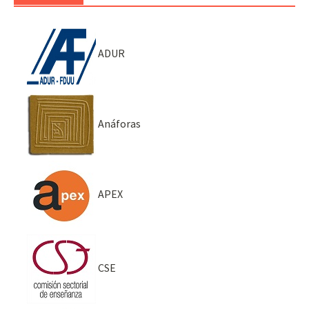
ADUR
Anáforas
APEX
CSE