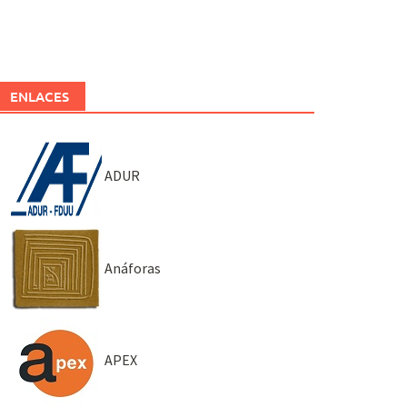
ENLACES
ADUR
Anáforas
APEX