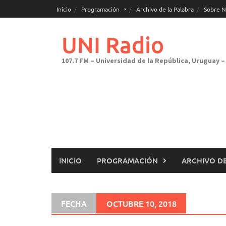
Saltar
Inicio
Programación
Archivo de la Palabra
Sobre N
al
contenido
UNI Radio
107.7 FM – Universidad de la República, Uruguay – 
INICIO
PROGRAMACIÓN
ARCHIVO DE
FECHA
OCTUBRE 10, 2018