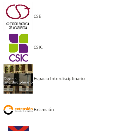
CSE
CSIC
Espacio Interdisciplinario
Extensión