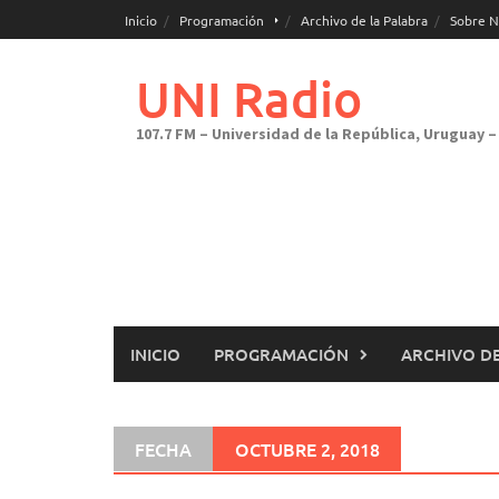
Saltar
Inicio
Programación
Archivo de la Palabra
Sobre N
al
contenido
UNI Radio
107.7 FM – Universidad de la República, Uruguay – 
INICIO
PROGRAMACIÓN
ARCHIVO DE
FECHA
OCTUBRE 2, 2018