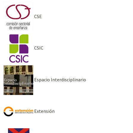
CSE
CSIC
Espacio Interdisciplinario
Extensión