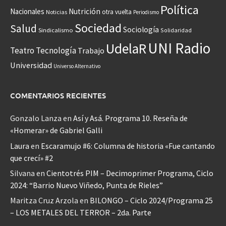
Política
Nacionales
Nutrición
otra vuelta
Noticias
Periodismo
Sociedad
Salud
Sociología
Sindicalismo
Solidaridad
UNI Radio
UdelaR
Teatro
Tecnología
Trabajo
Universidad
Universo Alternativo
COMENTARIOS RECIENTES
Gonzalo Lanza
en
Así y Asá. Programa 10. Reseña de
«Homerar» de Gabriel Galli
Laura
en
Escaramujo #6: Columna de historia «Fue cantando
que crecí» #2
Silvana
en
Cientotrés PIM – Decimoprimer Programa, Ciclo
2024: “Barrio Nuevo Viñedo, Punta de Rieles”
Maritza Cruz Arzola
en
BILONGO – Ciclo 2024/Programa 25
– LOS METALES DEL TERROR – 2da. Parte