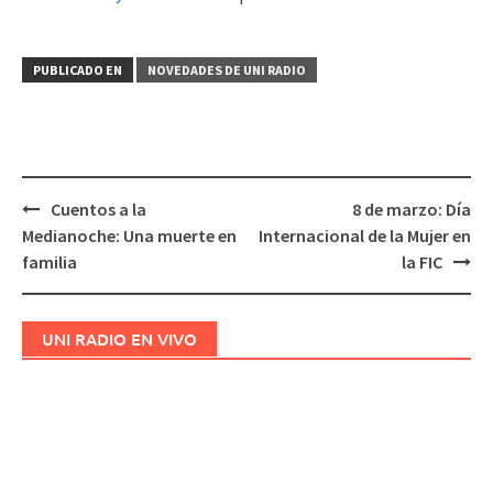
audio
PUBLICADO EN
NOVEDADES DE UNI RADIO
Cuentos a la
8 de marzo: Día
Navegación
Medianoche: Una muerte en
Internacional de la Mujer en
de
familia
la FIC
entradas
UNI RADIO EN VIVO