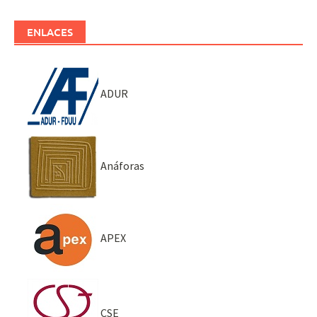
ENLACES
ADUR
Anáforas
APEX
CSE