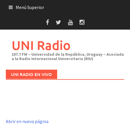
Saltar
Menú Superior
al
contenido
UNI Radio
107.7 FM – Universidad de la República, Uruguay – Asociada
a la Radio Internacional Universitaria (RIU)
UNI RADIO EN VIVO
Abrir en nueva página