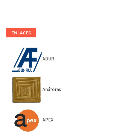
ENLACES
ADUR
Anáforas
APEX