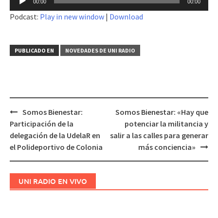
00:00
00:00
de
Podcast:
Play in new window
|
Download
audio
PUBLICADO EN
NOVEDADES DE UNI RADIO
Somos Bienestar:
Somos Bienestar: «Hay que
Navegación
Participación de la
potenciar la militancia y
de
delegación de la UdelaR en
salir a las calles para generar
entradas
el Polideportivo de Colonia
más conciencia»
UNI RADIO EN VIVO