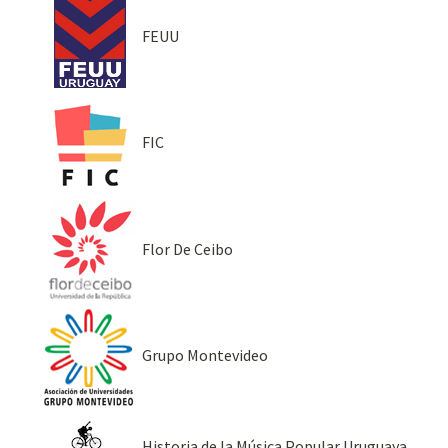
FEUU
FIC
Flor De Ceibo
Grupo Montevideo
Historia de la Música Popular Uruguaya