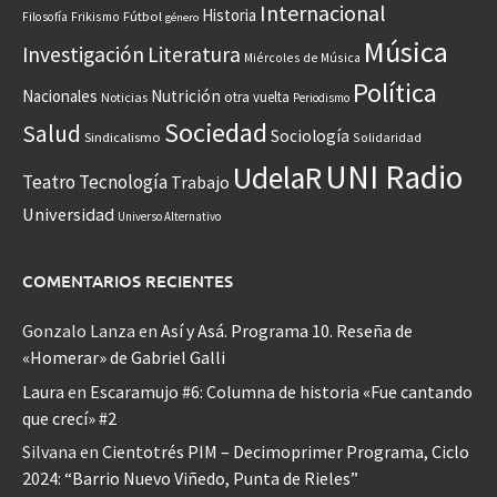
Internacional
Historia
Frikismo
Fútbol
Filosofía
género
Música
Investigación
Literatura
Miércoles de Música
Política
Nacionales
Nutrición
otra vuelta
Noticias
Periodismo
Sociedad
Salud
Sociología
Sindicalismo
Solidaridad
UNI Radio
UdelaR
Teatro
Tecnología
Trabajo
Universidad
Universo Alternativo
COMENTARIOS RECIENTES
Gonzalo Lanza
en
Así y Asá. Programa 10. Reseña de
«Homerar» de Gabriel Galli
Laura
en
Escaramujo #6: Columna de historia «Fue cantando
que crecí» #2
Silvana
en
Cientotrés PIM – Decimoprimer Programa, Ciclo
2024: “Barrio Nuevo Viñedo, Punta de Rieles”