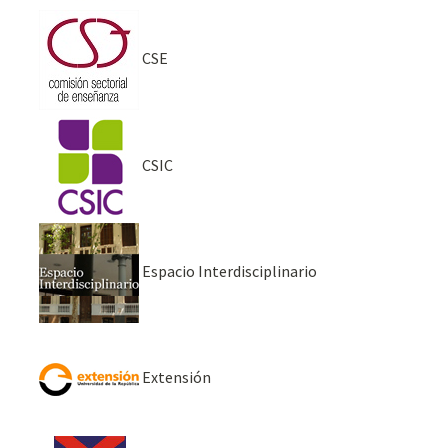
CSE
CSIC
Espacio Interdisciplinario
Extensión