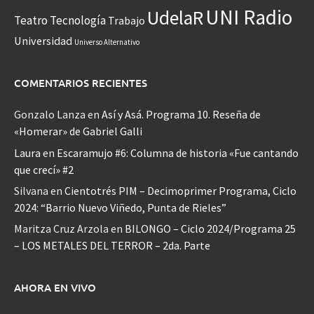
UNI Radio
UdelaR
Teatro
Tecnología
Trabajo
Universidad
Universo Alternativo
COMENTARIOS RECIENTES
Gonzalo Lanza
en
Así y Asá. Programa 10. Reseña de
«Homerar» de Gabriel Galli
Laura
en
Escaramujo #6: Columna de historia «Fue cantando
que crecí» #2
Silvana
en
Cientotrés PIM – Decimoprimer Programa, Ciclo
2024: “Barrio Nuevo Viñedo, Punta de Rieles”
Maritza Cruz Arzola
en
BILONGO – Ciclo 2024/Programa 25
– LOS METALES DEL TERROR – 2da. Parte
AHORA EN VIVO