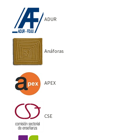
ADUR
Anáforas
APEX
CSE