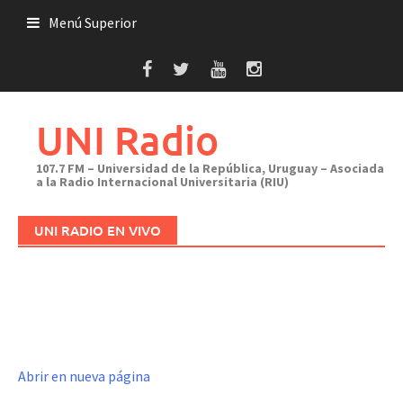
Saltar
Menú Superior
al
contenido
UNI Radio
107.7 FM – Universidad de la República, Uruguay – Asociada
a la Radio Internacional Universitaria (RIU)
UNI RADIO EN VIVO
Abrir en nueva página