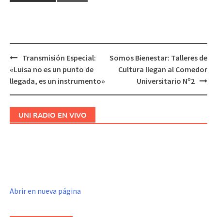
Transmisión Especial:
Somos Bienestar: Talleres de
Navegación
«Luisa no es un punto de
Cultura llegan al Comedor
de
llegada, es un instrumento»
Universitario Nº2
entradas
UNI RADIO EN VIVO
Abrir en nueva página