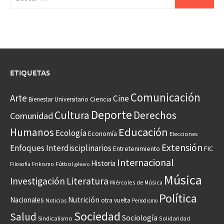
ETIQUETAS
Comunicación
Arte
Cine
Ciencia
Bienestar Universitario
Deporte
Cultura
Derechos
Comunidad
Educación
Humanos
Ecología
Economía
Elecciones
Extensión
Enfoques Interdisciplinarios
Entretenimiento
FIC
Internacional
Historia
Frikismo
Fútbol
Filosofía
género
Música
Investigación
Literatura
Miércoles de Música
Política
Nacionales
Nutrición
otra vuelta
Noticias
Periodismo
Sociedad
Salud
Sociología
Sindicalismo
Solidaridad