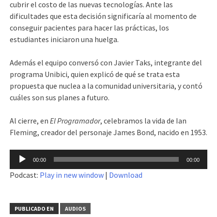
cubrir el costo de las nuevas tecnologías. Ante las
dificultades que esta decisión significaría al momento de
conseguir pacientes para hacer las prácticas, los
estudiantes iniciaron una huelga.
Además el equipo conversó con Javier Taks, integrante del
programa Unibici, quien explicó de qué se trata esta
propuesta que nuclea a la comunidad universitaria, y contó
cuáles son sus planes a futuro.
Al cierre, en
El Programador
, celebramos la vida de Ian
Fleming, creador del personaje James Bond, nacido en 1953.
Reproductor
00:00
00:00
de
Podcast:
Play in new window
|
Download
audio
PUBLICADO EN
AUDIOS