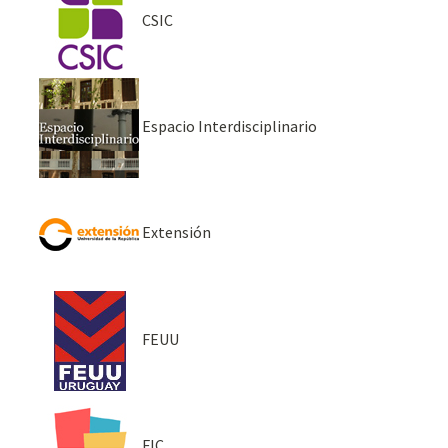
CSIC
Espacio Interdisciplinario
Extensión
FEUU
FIC