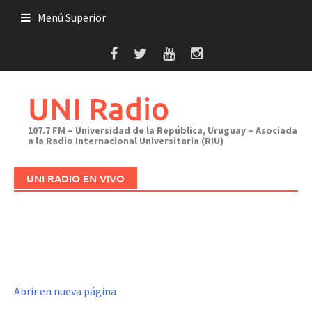
Saltar
Menú Superior
al
contenido
UNI Radio
107.7 FM – Universidad de la República, Uruguay – Asociada
a la Radio Internacional Universitaria (RIU)
UNI RADIO EN VIVO
Abrir en nueva página