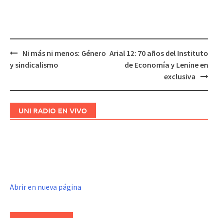
Ni más ni menos: Género
Arial 12: 70 años del Instituto
Navegación
y sindicalismo
de Economía y Lenine en
de
exclusiva
entradas
UNI RADIO EN VIVO
Abrir en nueva página