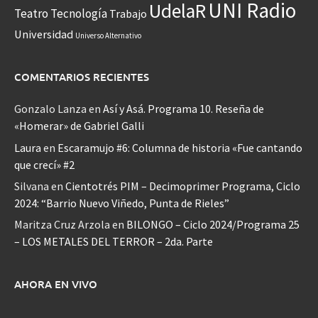
UNI Radio
UdelaR
Teatro
Tecnología
Trabajo
Universidad
Universo Alternativo
COMENTARIOS RECIENTES
Gonzalo Lanza
en
Así y Asá. Programa 10. Reseña de
«Homerar» de Gabriel Galli
Laura
en
Escaramujo #6: Columna de historia «Fue cantando
que crecí» #2
Silvana
en
Cientotrés PIM – Decimoprimer Programa, Ciclo
2024: “Barrio Nuevo Viñedo, Punta de Rieles”
Maritza Cruz Arzola
en
BILONGO – Ciclo 2024/Programa 25
– LOS METALES DEL TERROR – 2da. Parte
AHORA EN VIVO