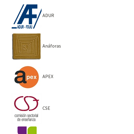
ADUR
Anáforas
APEX
CSE