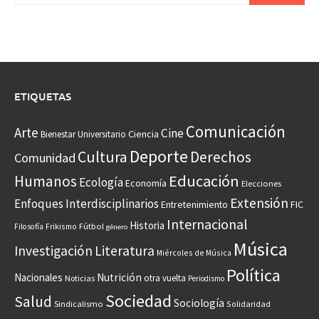
ETIQUETAS
Comunicación
Arte
Cine
Ciencia
Bienestar Universitario
Deporte
Cultura
Derechos
Comunidad
Educación
Humanos
Ecología
Economía
Elecciones
Extensión
Enfoques Interdisciplinarios
Entretenimiento
FIC
Internacional
Historia
Frikismo
Fútbol
Filosofía
género
Música
Investigación
Literatura
Miércoles de Música
Política
Nacionales
Nutrición
otra vuelta
Noticias
Periodismo
Sociedad
Salud
Sociología
Sindicalismo
Solidaridad