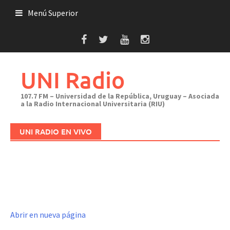
Saltar
Menú Superior
al
contenido
UNI Radio
107.7 FM – Universidad de la República, Uruguay – Asociada
a la Radio Internacional Universitaria (RIU)
UNI RADIO EN VIVO
Abrir en nueva página