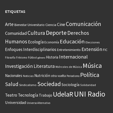
ETIQUETAS
Comunicación
Arte
Cine
Ciencia
Bienestar Universitario
Deporte
Cultura
Derechos
Comunidad
Educación
Humanos
Ecología
Economía
Elecciones
Extensión
Enfoques Interdisciplinarios
Entretenimiento
FIC
Internacional
Historia
Frikismo
Fútbol
Filosofía
género
Música
Investigación
Literatura
Miércoles de Música
Política
Nacionales
Nutrición
otra vuelta
Noticias
Periodismo
Sociedad
Salud
Sociología
Sindicalismo
Solidaridad
UNI Radio
UdelaR
Teatro
Tecnología
Trabajo
Universidad
Universo Alternativo