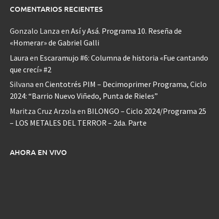
COMENTARIOS RECIENTES
Gonzalo Lanza
en
Así y Asá. Programa 10. Reseña de
«Homerar» de Gabriel Galli
Laura
en
Escaramujo #6: Columna de historia «Fue cantando
que crecí» #2
Silvana
en
Cientotrés PIM – Decimoprimer Programa, Ciclo
2024: “Barrio Nuevo Viñedo, Punta de Rieles”
Maritza Cruz Arzola
en
BILONGO – Ciclo 2024/Programa 25
– LOS METALES DEL TERROR – 2da. Parte
AHORA EN VIVO