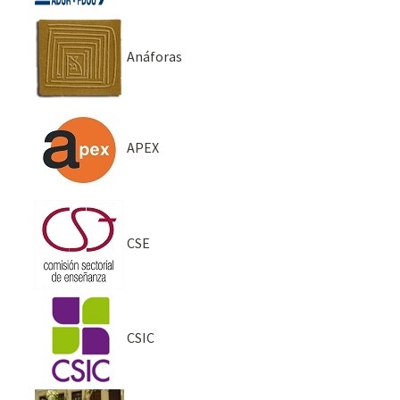
Anáforas
APEX
CSE
CSIC