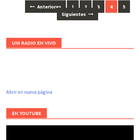
Anteriores
1
2
3
4
5
Ir
Siguientes
a
las
entradas
UNI RADIO EN VIVO
Abrir en nueva página
EN YOUTUBE