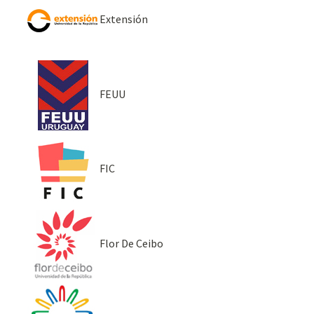
Extensión
FEUU
FIC
Flor De Ceibo