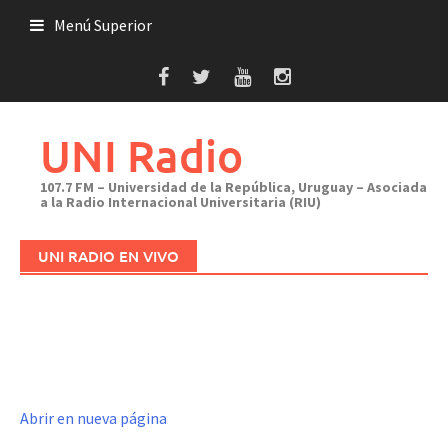
Saltar
Menú Superior
al
contenido
UNI Radio
107.7 FM – Universidad de la República, Uruguay – Asociada
a la Radio Internacional Universitaria (RIU)
UNI RADIO EN VIVO
Abrir en nueva página