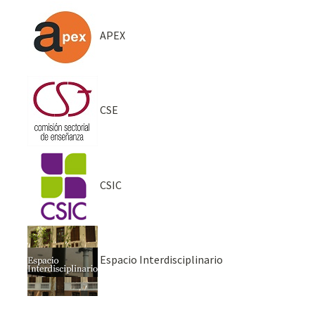
APEX
CSE
CSIC
Espacio Interdisciplinario