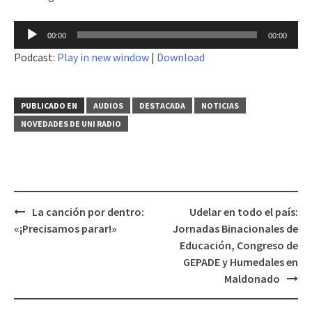
Reproductor
00:00
00:00
de
Podcast:
Play in new window
|
Download
audio
PUBLICADO EN
AUDIOS
DESTACADA
NOTICIAS
NOVEDADES DE UNI RADIO
La canción por dentro:
Udelar en todo el país:
Navegación
«¡Precisamos parar!»
Jornadas Binacionales de
de
Educación, Congreso de
entradas
GEPADE y Humedales en
Maldonado