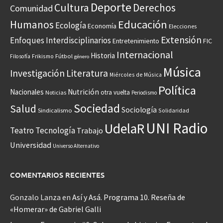
Deporte
Cultura
Derechos
Comunidad
Educación
Humanos
Ecología
Economía
Elecciones
Extensión
Enfoques Interdisciplinarios
Entretenimiento
FIC
Internacional
Historia
Frikismo
Fútbol
Filosofía
género
Música
Investigación
Literatura
Miércoles de Música
Política
Nacionales
Nutrición
otra vuelta
Noticias
Periodismo
Sociedad
Salud
Sociología
Sindicalismo
Solidaridad
UNI Radio
UdelaR
Teatro
Tecnología
Trabajo
Universidad
Universo Alternativo
COMENTARIOS RECIENTES
Gonzalo Lanza
en
Así y Asá. Programa 10. Reseña de
«Homerar» de Gabriel Galli