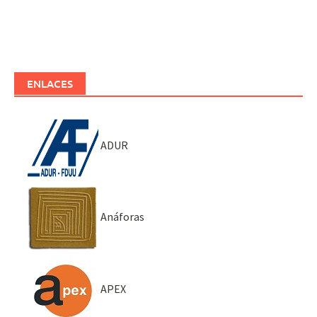
ENLACES
ADUR
Anáforas
APEX