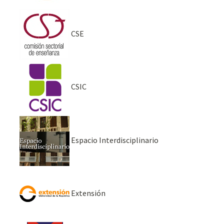
CSE
CSIC
Espacio Interdisciplinario
Extensión