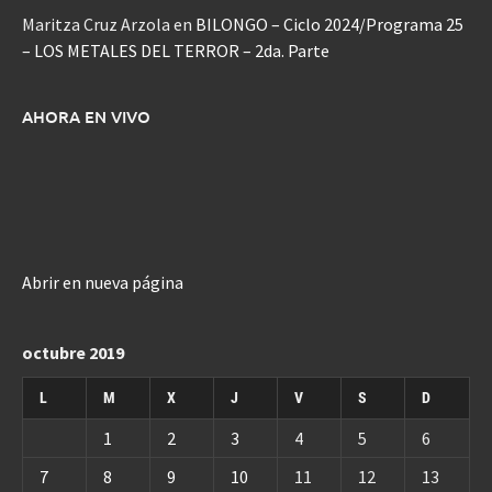
Maritza Cruz Arzola
en
BILONGO – Ciclo 2024/Programa 25
– LOS METALES DEL TERROR – 2da. Parte
AHORA EN VIVO
Abrir en nueva página
octubre 2019
L
M
X
J
V
S
D
1
2
3
4
5
6
7
8
9
10
11
12
13