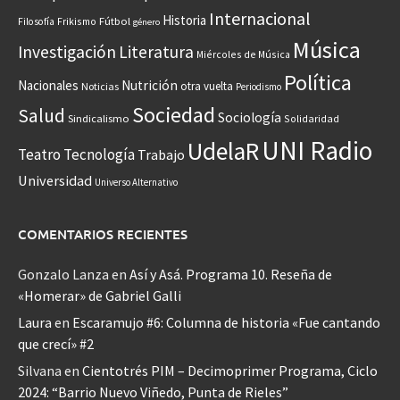
Internacional
Historia
Frikismo
Fútbol
Filosofía
género
Música
Investigación
Literatura
Miércoles de Música
Política
Nacionales
Nutrición
otra vuelta
Noticias
Periodismo
Sociedad
Salud
Sociología
Sindicalismo
Solidaridad
UNI Radio
UdelaR
Teatro
Tecnología
Trabajo
Universidad
Universo Alternativo
COMENTARIOS RECIENTES
Gonzalo Lanza
en
Así y Asá. Programa 10. Reseña de
«Homerar» de Gabriel Galli
Laura
en
Escaramujo #6: Columna de historia «Fue cantando
que crecí» #2
Silvana
en
Cientotrés PIM – Decimoprimer Programa, Ciclo
2024: “Barrio Nuevo Viñedo, Punta de Rieles”