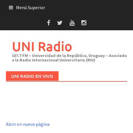
Saltar
Menú Superior
al
contenido
UNI Radio
107.7 FM – Universidad de la República, Uruguay – Asociada
a la Radio Internacional Universitaria (RIU)
UNI RADIO EN VIVO
Abrir en nueva página