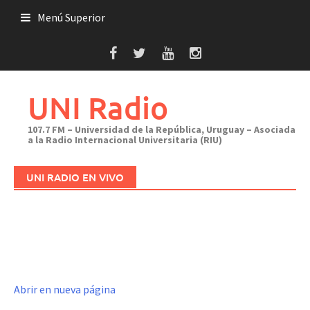
Saltar
Menú Superior
al
contenido
UNI Radio
107.7 FM – Universidad de la República, Uruguay – Asociada
a la Radio Internacional Universitaria (RIU)
UNI RADIO EN VIVO
Abrir en nueva página