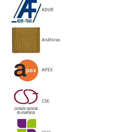
ADUR
Anáforas
APEX
CSE