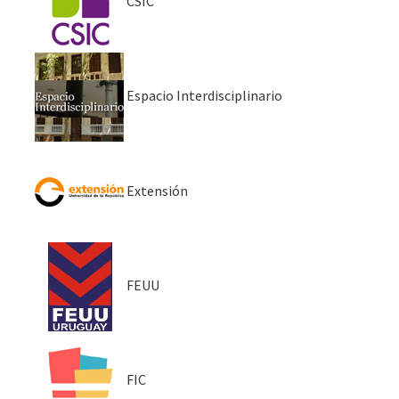
CSIC
Espacio Interdisciplinario
Extensión
FEUU
FIC