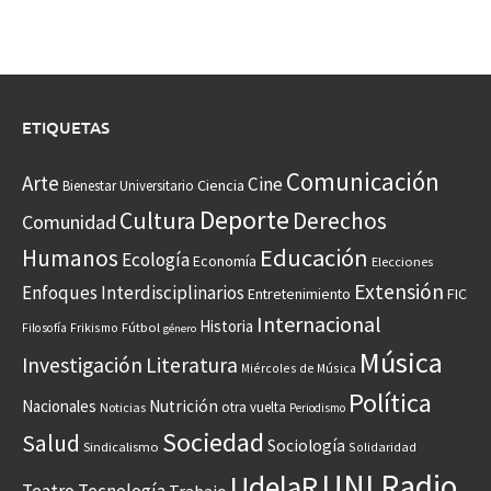
ETIQUETAS
Comunicación
Arte
Cine
Ciencia
Bienestar Universitario
Deporte
Cultura
Derechos
Comunidad
Educación
Humanos
Ecología
Economía
Elecciones
Extensión
Enfoques Interdisciplinarios
Entretenimiento
FIC
Internacional
Historia
Frikismo
Fútbol
Filosofía
género
Música
Investigación
Literatura
Miércoles de Música
Política
Nacionales
Nutrición
otra vuelta
Noticias
Periodismo
Sociedad
Salud
Sociología
Sindicalismo
Solidaridad
UNI Radio
UdelaR