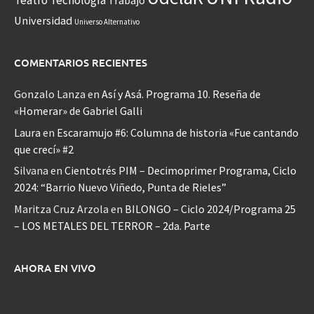
Teatro
Tecnología
Trabajo
Universidad
Universo Alternativo
COMENTARIOS RECIENTES
Gonzalo Lanza
en
Así y Asá. Programa 10. Reseña de
«Homerar» de Gabriel Galli
Laura
en
Escaramujo #6: Columna de historia «Fue cantando
que crecí» #2
Silvana
en
Cientotrés PIM – Decimoprimer Programa, Ciclo
2024: “Barrio Nuevo Viñedo, Punta de Rieles”
Maritza Cruz Arzola
en
BILONGO – Ciclo 2024/Programa 25
– LOS METALES DEL TERROR – 2da. Parte
AHORA EN VIVO