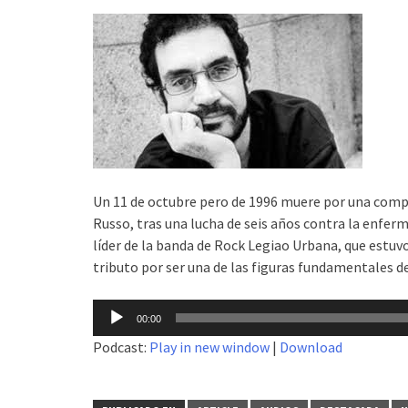
Un 11 de octubre pero de 1996 muere por una compl
Russo, tras una lucha de seis años contra la enfe
líder de la banda de Rock Legiao Urbana, que estuv
tributo por ser una de las figuras fundamentales de
Reproductor
00:00
de
Podcast:
Play in new window
|
Download
audio