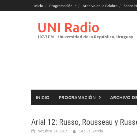
Saltar
Inicio
Programación
Archivo de la Palabra
Sobre N
al
contenido
UNI Radio
107.7 FM – Universidad de la República, Uruguay – 
INICIO
PROGRAMACIÓN
ARCHIVO DE
Arial 12: Russo, Rousseau y Russe
octubre 14, 2019
Cecilia Garcia