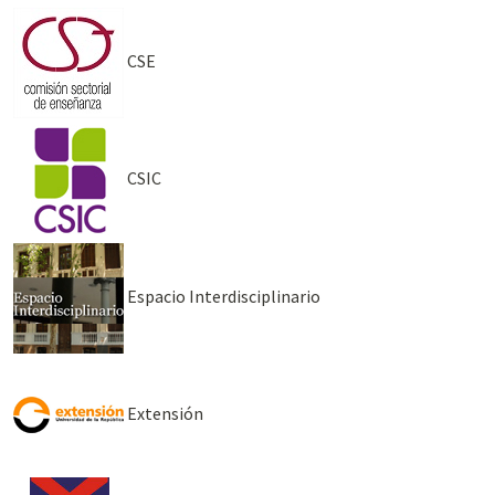
CSE
CSIC
Espacio Interdisciplinario
Extensión