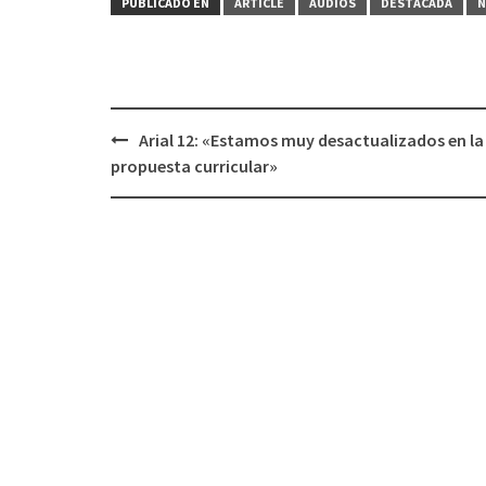
PUBLICADO EN
ARTICLE
AUDIOS
DESTACADA
N
Arial 12: «Estamos muy desactualizados en la
Navegación
propuesta curricular»
de
entradas