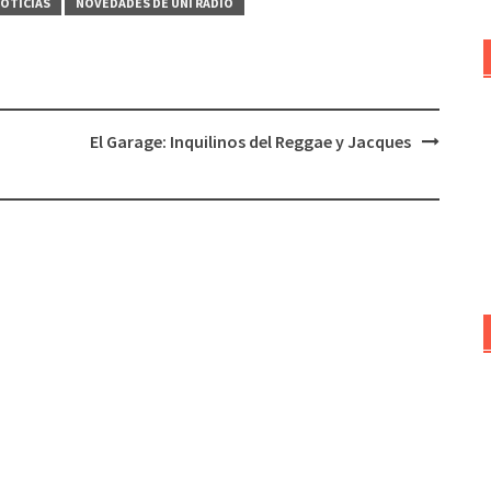
OTICIAS
NOVEDADES DE UNI RADIO
arriba/abajo
para
aumentar
o
disminuir
El Garage: Inquilinos del Reggae y Jacques
el
volumen.