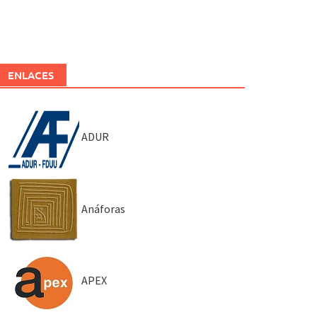
ENLACES
ADUR
Anáforas
APEX