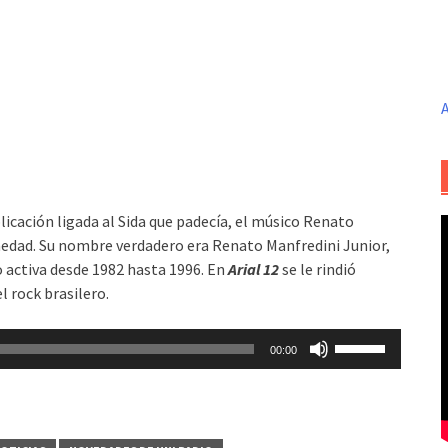
A
icación ligada al Sida que padecía, el músico Renato
rmedad. Su nombre verdadero era Renato Manfredini Junior,
o activa desde 1982 hasta 1996. En
Arial 12
se le rindió
l rock brasilero.
Utiliza
00:00
las
teclas
de
flecha