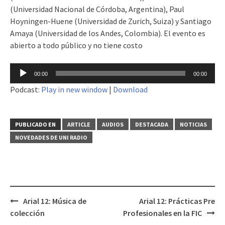
(Universidad Nacional de Córdoba, Argentina), Paul
Hoyningen-Huene (Universidad de Zurich, Suiza) y Santiago
Amaya (Universidad de los Andes, Colombia). El evento es
abierto a todo público y no tiene costo
Reproductor
00:00
00:00
de
Podcast:
Play in new window
|
Download
audio
PUBLICADO EN
ARTICLE
AUDIOS
DESTACADA
NOTICIAS
NOVEDADES DE UNI RADIO
Arial 12: Música de
Arial 12: Prácticas Pre
Navegación
colección
Profesionales en la FIC
de