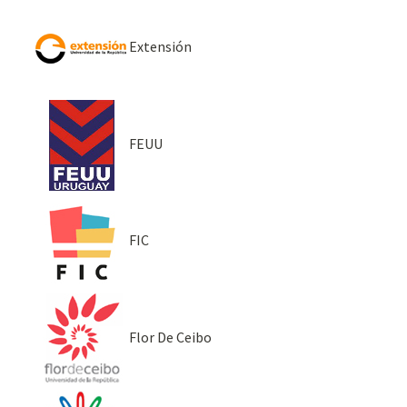
Extensión
FEUU
FIC
Flor De Ceibo