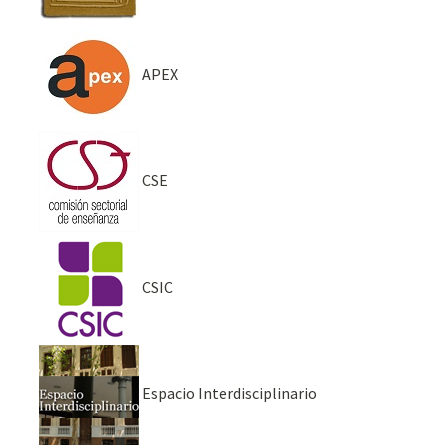
APEX
CSE
CSIC
Espacio Interdisciplinario