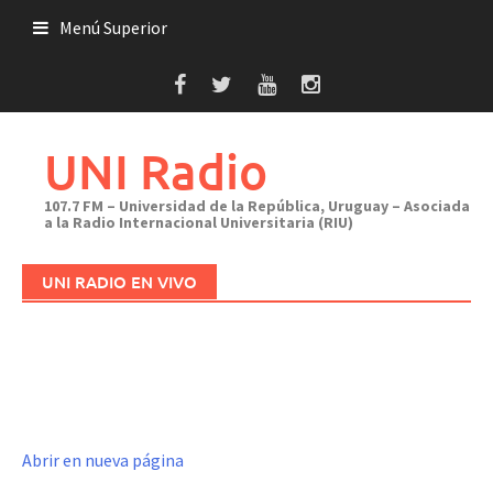
Saltar
Menú Superior
al
contenido
UNI Radio
107.7 FM – Universidad de la República, Uruguay – Asociada
a la Radio Internacional Universitaria (RIU)
UNI RADIO EN VIVO
Abrir en nueva página