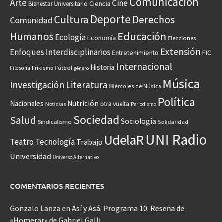
Comunicación
Arte
Cine
Ciencia
Bienestar Universitario
Deporte
Cultura
Derechos
Comunidad
Educación
Humanos
Ecología
Economía
Elecciones
Extensión
Enfoques Interdisciplinarios
Entretenimiento
FIC
Internacional
Historia
Frikismo
Fútbol
Filosofía
género
Música
Investigación
Literatura
Miércoles de Música
Política
Nacionales
Nutrición
otra vuelta
Noticias
Periodismo
Sociedad
Salud
Sociología
Sindicalismo
Solidaridad
UNI Radio
UdelaR
Teatro
Tecnología
Trabajo
Universidad
Universo Alternativo
COMENTARIOS RECIENTES
Gonzalo Lanza
en
Así y Asá. Programa 10. Reseña de
«Homerar» de Gabriel Galli