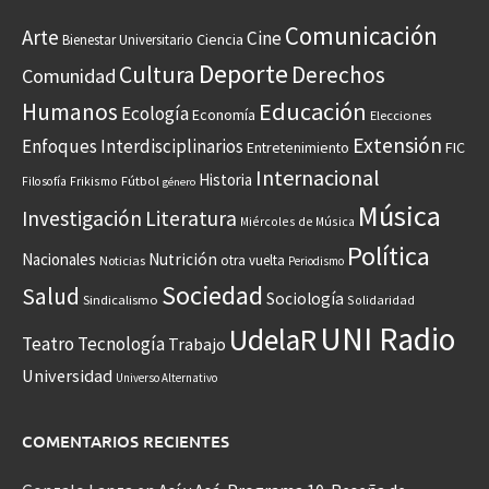
Comunicación
Arte
Cine
Ciencia
Bienestar Universitario
Deporte
Cultura
Derechos
Comunidad
Educación
Humanos
Ecología
Economía
Elecciones
Extensión
Enfoques Interdisciplinarios
Entretenimiento
FIC
Internacional
Historia
Frikismo
Fútbol
Filosofía
género
Música
Investigación
Literatura
Miércoles de Música
Política
Nacionales
Nutrición
otra vuelta
Noticias
Periodismo
Sociedad
Salud
Sociología
Sindicalismo
Solidaridad
UNI Radio
UdelaR
Teatro
Tecnología
Trabajo
Universidad
Universo Alternativo
COMENTARIOS RECIENTES