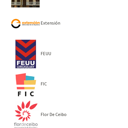
Extensión
FEUU
FIC
Flor De Ceibo