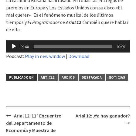
La catalana Rosalía ha arrasado en todas las entregas de
premios en Europa y Los Estados Unidos con su disco «El
mal querer». Es el fenómeno musical de los últimos
tiempos y
El Programador
de
Arial 12
también quiere hablar
de ella.
Reproductor
00:00
00:00
de
Podcast:
Play in new window
|
Download
audio
PUBLICADO EN
ARTICLE
AUDIOS
DESTACADA
NOTICIAS
Arial 12: 11° Encuentro
Arial 12: ¿Ya hay ganador?
Navegación
del Departamento de
de
Economía y Muestra de
entradas