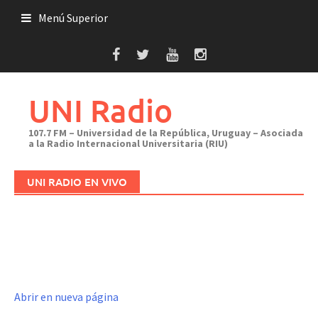
Saltar
Menú Superior
al
contenido
UNI Radio
107.7 FM – Universidad de la República, Uruguay – Asociada
a la Radio Internacional Universitaria (RIU)
UNI RADIO EN VIVO
Abrir en nueva página