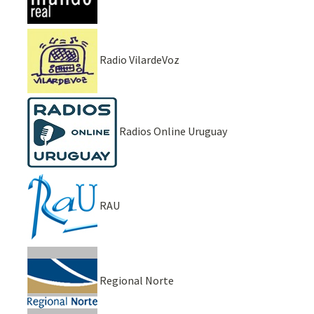
Radio VilardeVoz
Radios Online Uruguay
RAU
Regional Norte