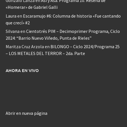
Gonzalo Lanza
en
Así y Asá. Programa 10. Reseña de
«Homerar» de Gabriel Galli
Laura
en
Escaramujo #6: Columna de historia «Fue cantando
que crecí» #2
Silvana
en
Cientotrés PIM – Decimoprimer Programa, Ciclo
2024: “Barrio Nuevo Viñedo, Punta de Rieles”
Maritza Cruz Arzola
en
BILONGO – Ciclo 2024/Programa 25
– LOS METALES DEL TERROR – 2da. Parte
AHORA EN VIVO
Abrir en nueva página