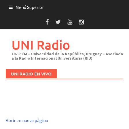
Saltar
Menú Superior
al
contenido
UNI Radio
107.7 FM – Universidad de la República, Uruguay – Asociada
a la Radio Internacional Universitaria (RIU)
UNI RADIO EN VIVO
Abrir en nueva página