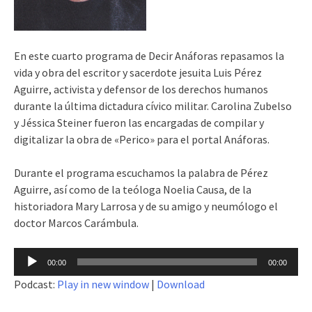
En este cuarto programa de Decir Anáforas repasamos la
vida y obra del escritor y sacerdote jesuita Luis Pérez
Aguirre, activista y defensor de los derechos humanos
durante la última dictadura cívico militar. Carolina Zubelso
y Jéssica Steiner fueron las encargadas de compilar y
digitalizar la obra de «Perico» para el portal Anáforas.
Durante el programa escuchamos la palabra de Pérez
Aguirre, así como de la teóloga Noelia Causa, de la
historiadora Mary Larrosa y de su amigo y neumólogo el
doctor Marcos Carámbula.
Reproductor
00:00
00:00
de
Podcast:
Play in new window
|
Download
audio