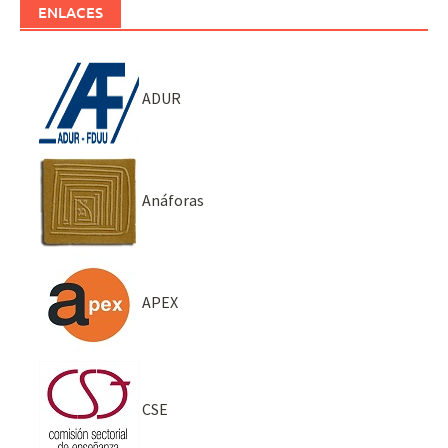
ENLACES
ADUR
Anáforas
APEX
CSE