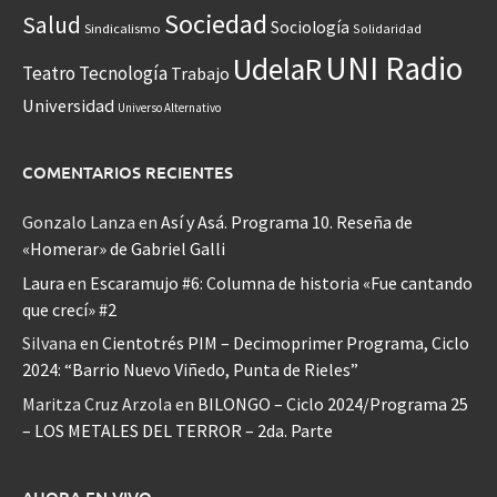
Sociedad
Salud
Sociología
Sindicalismo
Solidaridad
UNI Radio
UdelaR
Teatro
Tecnología
Trabajo
Universidad
Universo Alternativo
COMENTARIOS RECIENTES
Gonzalo Lanza
en
Así y Asá. Programa 10. Reseña de
«Homerar» de Gabriel Galli
Laura
en
Escaramujo #6: Columna de historia «Fue cantando
que crecí» #2
Silvana
en
Cientotrés PIM – Decimoprimer Programa, Ciclo
2024: “Barrio Nuevo Viñedo, Punta de Rieles”
Maritza Cruz Arzola
en
BILONGO – Ciclo 2024/Programa 25
– LOS METALES DEL TERROR – 2da. Parte
AHORA EN VIVO