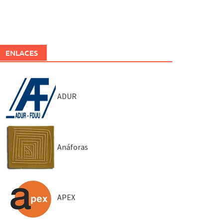
ENLACES
ADUR
Anáforas
APEX