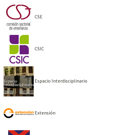
CSE
CSIC
Espacio Interdisciplinario
Extensión