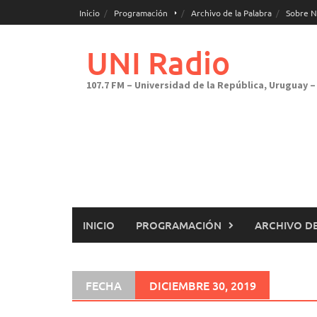
Saltar
Inicio
Programación
Archivo de la Palabra
Sobre N
al
contenido
UNI Radio
107.7 FM – Universidad de la República, Uruguay – 
INICIO
PROGRAMACIÓN
ARCHIVO DE
FECHA
DICIEMBRE 30, 2019