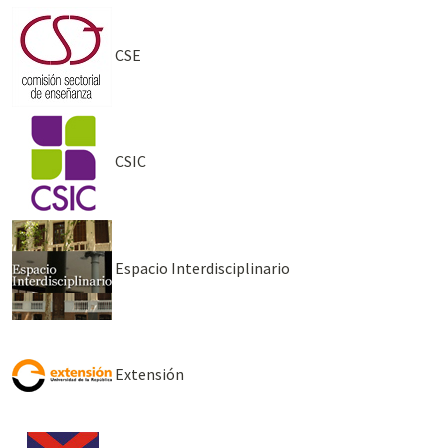
CSE
CSIC
Espacio Interdisciplinario
Extensión