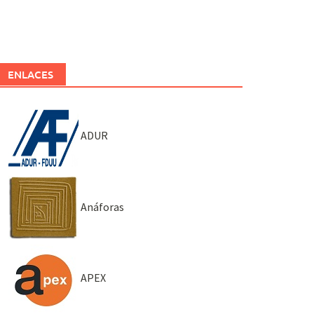
ENLACES
ADUR
Anáforas
APEX