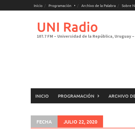
Saltar
Inicio
Programación
Archivo de la Palabra
Sobre N
al
contenido
UNI Radio
107.7 FM – Universidad de la República, Uruguay – 
INICIO
PROGRAMACIÓN
ARCHIVO DE
FECHA
JULIO 22, 2020