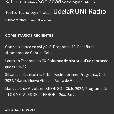
Sociedad
Salud
Sociología
Sindicalismo
Solidaridad
UNI Radio
UdelaR
Teatro
Tecnología
Trabajo
Universidad
Universo Alternativo
COMENTARIOS RECIENTES
Gonzalo Lanza
en
Así y Asá. Programa 10. Reseña de
«Homerar» de Gabriel Galli
Laura
en
Escaramujo #6: Columna de historia «Fue cantando
que crecí» #2
Silvana
en
Cientotrés PIM – Decimoprimer Programa, Ciclo
2024: “Barrio Nuevo Viñedo, Punta de Rieles”
Maritza Cruz Arzola
en
BILONGO – Ciclo 2024/Programa 25
– LOS METALES DEL TERROR – 2da. Parte
AHORA EN VIVO