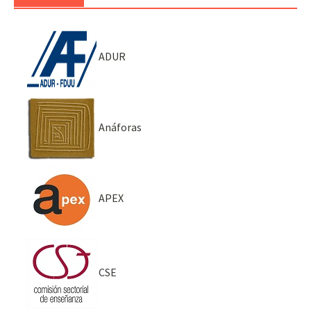
ADUR
Anáforas
APEX
CSE