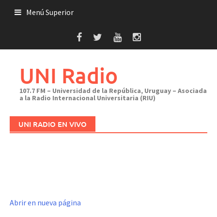
Saltar
Menú Superior
al
contenido
UNI Radio
107.7 FM – Universidad de la República, Uruguay – Asociada
a la Radio Internacional Universitaria (RIU)
UNI RADIO EN VIVO
Abrir en nueva página