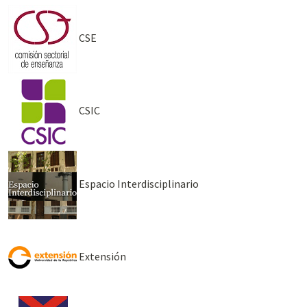
CSE
CSIC
Espacio Interdisciplinario
Extensión