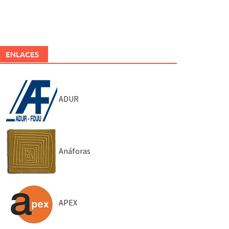
ENLACES
ADUR
Anáforas
APEX