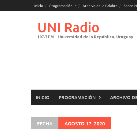
Saltar
Inicio
Programación
Archivo de la Palabra
Sobre N
al
contenido
UNI Radio
107.7 FM – Universidad de la República, Uruguay – 
INICIO
PROGRAMACIÓN
ARCHIVO DE
FECHA
AGOSTO 17, 2020