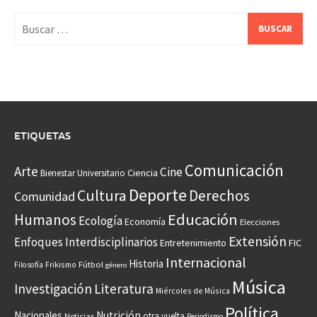
Buscar:
ETIQUETAS
Comunicación
Arte
Cine
Ciencia
Bienestar Universitario
Deporte
Cultura
Derechos
Comunidad
Educación
Humanos
Ecología
Economía
Elecciones
Extensión
Enfoques Interdisciplinarios
Entretenimiento
FIC
Internacional
Historia
Frikismo
Fútbol
Filosofía
género
Música
Investigación
Literatura
Miércoles de Música
Política
Nacionales
Nutrición
otra vuelta
Noticias
Periodismo