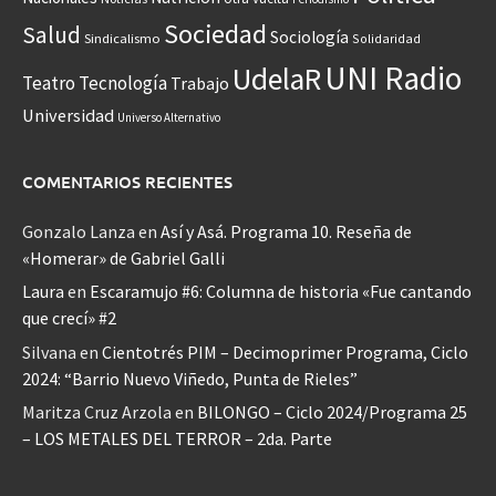
Sociedad
Salud
Sociología
Sindicalismo
Solidaridad
UNI Radio
UdelaR
Teatro
Tecnología
Trabajo
Universidad
Universo Alternativo
COMENTARIOS RECIENTES
Gonzalo Lanza
en
Así y Asá. Programa 10. Reseña de
«Homerar» de Gabriel Galli
Laura
en
Escaramujo #6: Columna de historia «Fue cantando
que crecí» #2
Silvana
en
Cientotrés PIM – Decimoprimer Programa, Ciclo
2024: “Barrio Nuevo Viñedo, Punta de Rieles”
Maritza Cruz Arzola
en
BILONGO – Ciclo 2024/Programa 25
– LOS METALES DEL TERROR – 2da. Parte