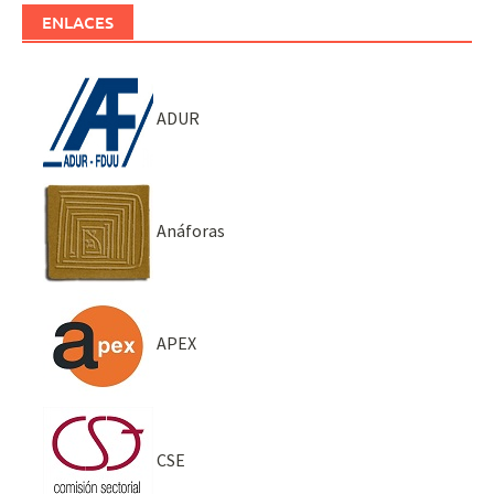
ENLACES
ADUR
Anáforas
APEX
CSE