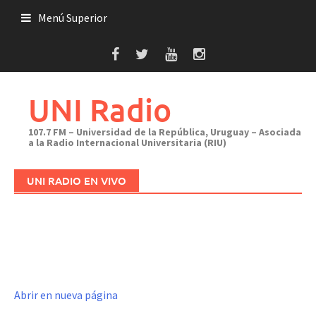
Saltar
Menú Superior
al
contenido
UNI Radio
107.7 FM – Universidad de la República, Uruguay – Asociada
a la Radio Internacional Universitaria (RIU)
UNI RADIO EN VIVO
Abrir en nueva página