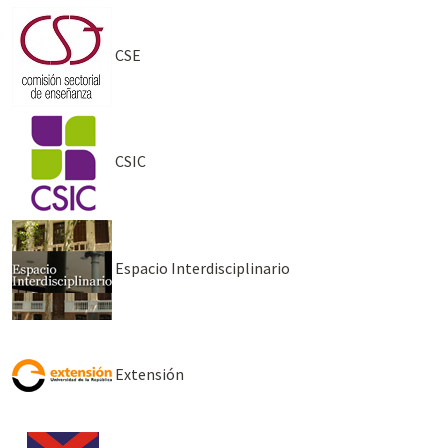
CSE
CSIC
Espacio Interdisciplinario
Extensión