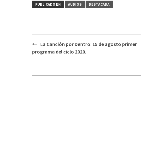
PUBLICADO EN
AUDIOS
DESTACADA
La Canción por Dentro: 15 de agosto primer
Navegación
programa del ciclo 2020.
de
entradas