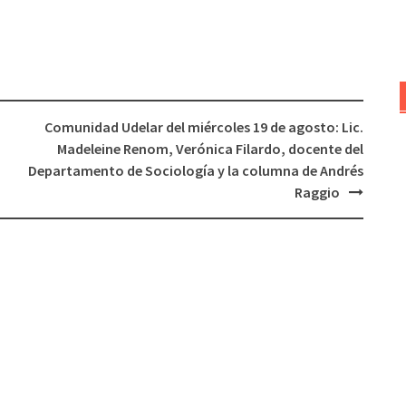
o
de
disminuir
flecha
el
arriba/abajo
volumen.
para
aumentar
Comunidad Udelar del miércoles 19 de agosto: Lic.
o
Madeleine Renom, Verónica Filardo, docente del
disminuir
Departamento de Sociología y la columna de Andrés
el
Raggio
volumen.