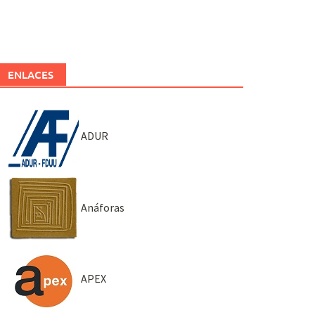
ENLACES
ADUR
Anáforas
APEX