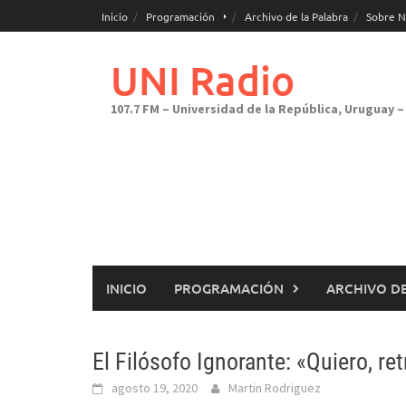
Saltar
Inicio
Programación
Archivo de la Palabra
Sobre N
al
contenido
UNI Radio
107.7 FM – Universidad de la República, Uruguay – 
INICIO
PROGRAMACIÓN
ARCHIVO DE
El Filósofo Ignorante: «Quiero, r
agosto 19, 2020
Martin Rodriguez