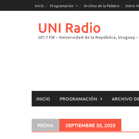
Saltar
Inicio
Programación
Archivo de la Palabra
Sobre N
al
contenido
UNI Radio
107.7 FM – Universidad de la República, Uruguay – 
INICIO
PROGRAMACIÓN
ARCHIVO DE
FECHA
SEPTIEMBRE 30, 2020