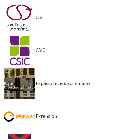
CSE
CSIC
Espacio Interdisciplinario
Extensión