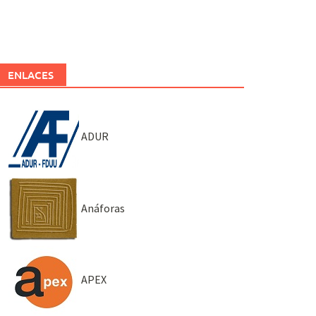
ENLACES
ADUR
Anáforas
APEX