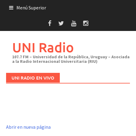
Saltar
Menú Superior
al
contenido
UNI Radio
107.7 FM – Universidad de la República, Uruguay – Asociada
a la Radio Internacional Universitaria (RIU)
UNI RADIO EN VIVO
Abrir en nueva página