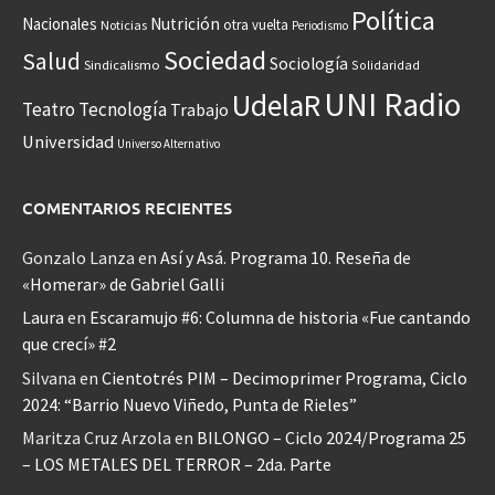
Política
Nacionales
Nutrición
otra vuelta
Noticias
Periodismo
Sociedad
Salud
Sociología
Sindicalismo
Solidaridad
UNI Radio
UdelaR
Teatro
Tecnología
Trabajo
Universidad
Universo Alternativo
COMENTARIOS RECIENTES
Gonzalo Lanza
en
Así y Asá. Programa 10. Reseña de
«Homerar» de Gabriel Galli
Laura
en
Escaramujo #6: Columna de historia «Fue cantando
que crecí» #2
Silvana
en
Cientotrés PIM – Decimoprimer Programa, Ciclo
2024: “Barrio Nuevo Viñedo, Punta de Rieles”
Maritza Cruz Arzola
en
BILONGO – Ciclo 2024/Programa 25
– LOS METALES DEL TERROR – 2da. Parte