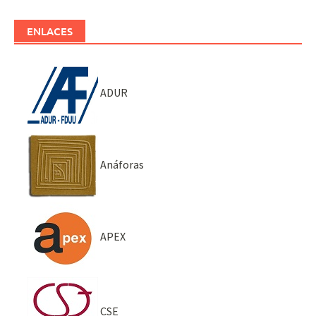
ENLACES
ADUR
Anáforas
APEX
CSE