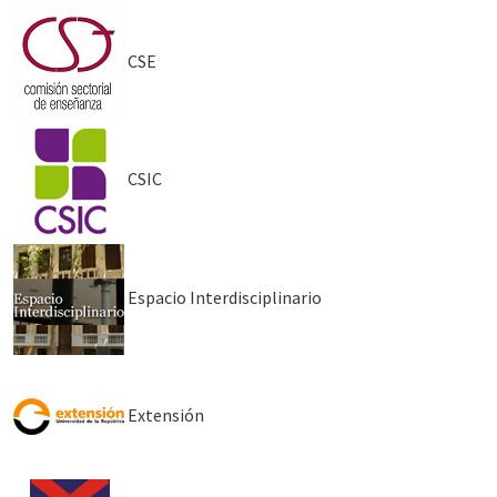
CSE
CSIC
Espacio Interdisciplinario
Extensión