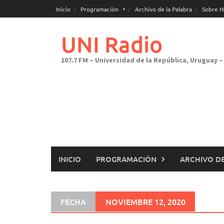
Saltar
Inicio
Programación
Archivo de la Palabra
Sobre N
al
contenido
UNI Radio
107.7 FM – Universidad de la República, Uruguay – 
INICIO
PROGRAMACIÓN
ARCHIVO DE
FECHA
NOVIEMBRE 12, 2020