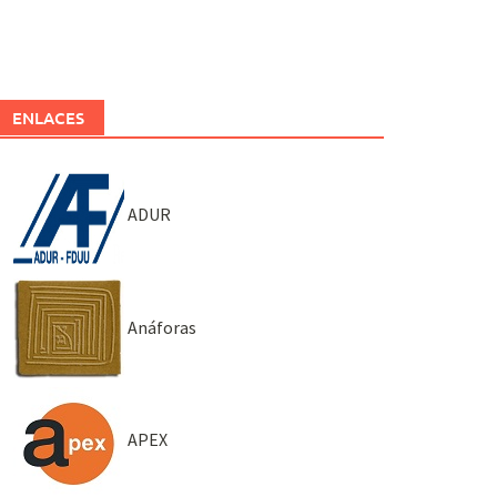
ENLACES
ADUR
Anáforas
APEX