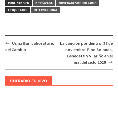
PUBLICADO EN
DESTACADA
NOVEDADES DE UNI RADIO
ETIQUETADO
INTERNACIONAL
Usina Bar: Laboratorio
La canción por dentro: 28 de
Navegación
del Cambio
noviembre. Pino Solanas,
de
Benedetti y Vilariño en el
entradas
final del ciclo 2020
UNI RADIO EN VIVO