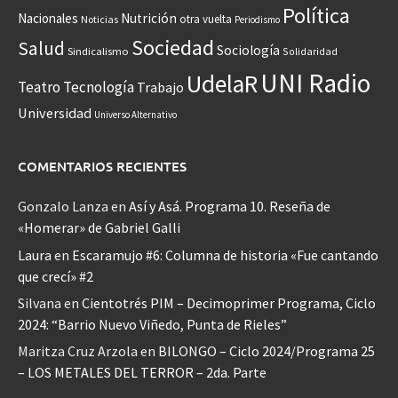
Política
Nacionales
Nutrición
otra vuelta
Noticias
Periodismo
Sociedad
Salud
Sociología
Sindicalismo
Solidaridad
UNI Radio
UdelaR
Teatro
Tecnología
Trabajo
Universidad
Universo Alternativo
COMENTARIOS RECIENTES
Gonzalo Lanza
en
Así y Asá. Programa 10. Reseña de
«Homerar» de Gabriel Galli
Laura
en
Escaramujo #6: Columna de historia «Fue cantando
que crecí» #2
Silvana
en
Cientotrés PIM – Decimoprimer Programa, Ciclo
2024: “Barrio Nuevo Viñedo, Punta de Rieles”
Maritza Cruz Arzola
en
BILONGO – Ciclo 2024/Programa 25
– LOS METALES DEL TERROR – 2da. Parte