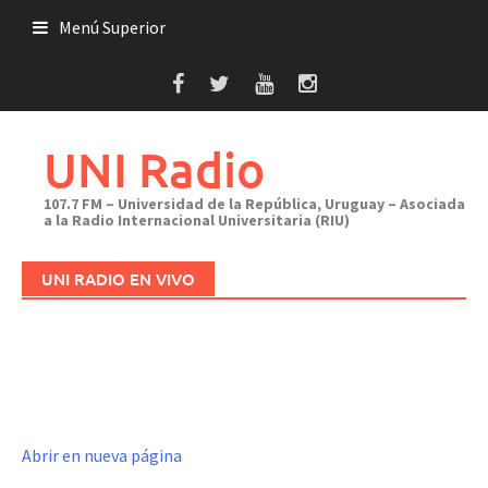
Saltar
Menú Superior
al
contenido
UNI Radio
107.7 FM – Universidad de la República, Uruguay – Asociada
a la Radio Internacional Universitaria (RIU)
UNI RADIO EN VIVO
Abrir en nueva página