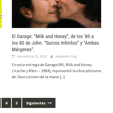
El Garage: “Milk and Honey”, de los ‘80 a
los 80 de John. “Surcos Infinitos” y “Ambas
Márgenes”.
noviembre 23, 2020
Alejandro Puig
En esta entrega de GarageUNI, Milk and Honey
(«Leche y Miel» – 1984), representó la obra póstuma
de Jhon Lennon de la mano
[...]
4
5
Siguientes