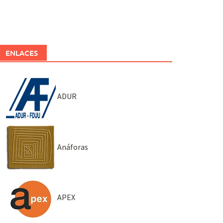
ENLACES
ADUR
Anáforas
APEX