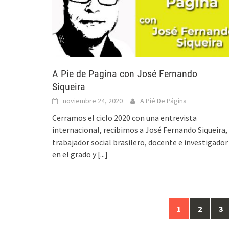
A Pie de Pagina con José Fernando
Siqueira
noviembre 24, 2020
A Pié De Página
Cerramos el ciclo 2020 con una entrevista
internacional, recibimos a José Fernando Siqueira,
trabajador social brasilero, docente e investigador
en el grado y
[...]
1
2
3
Ir