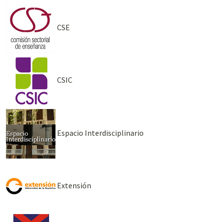
CSE
CSIC
Espacio Interdisciplinario
Extensión