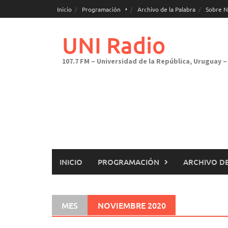
Saltar
Inicio
Programación
Archivo de la Palabra
Sobre N
al
contenido
UNI Radio
107.7 FM – Universidad de la República, Uruguay – 
INICIO
PROGRAMACIÓN
ARCHIVO DE
MES
NOVIEMBRE 2020