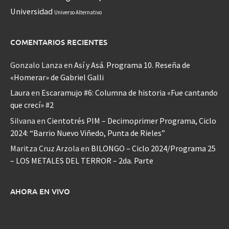
Universidad
Universo Alternativo
COMENTARIOS RECIENTES
Gonzalo Lanza
en
Así y Asá. Programa 10. Reseña de
«Homerar» de Gabriel Galli
Laura
en
Escaramujo #6: Columna de historia «Fue cantando
que crecí» #2
Silvana
en
Cientotrés PIM – Decimoprimer Programa, Ciclo
2024: “Barrio Nuevo Viñedo, Punta de Rieles”
Maritza Cruz Arzola
en
BILONGO – Ciclo 2024/Programa 25
– LOS METALES DEL TERROR – 2da. Parte
AHORA EN VIVO