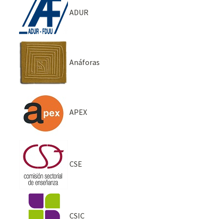
ADUR
Anáforas
APEX
CSE
CSIC