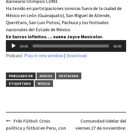
Balneario Olímpico CDMX.
Ha tenido en participaciones sonoras fuera de la ciudad de
México en León (Guanajuato), San Miguel de Allende,
Querétaro, San Luis Potosí, Pachuca y los festivales
nacionales del Estado de México.
En Surcos Infinitos…. suena Joyce Musicolor.
Reproductor
00:00
00:00
de
Podcast:
Play in new window
|
Download
audio
PUBLICADO EN
AUDIOS
DESTACADA
ETIQUETADO
MÚSICA
Friki Fútbol: Crisis
Comunidad Udelar del
Navegación
política y fútbol en Peru, con
viernes 27 de noviembre: