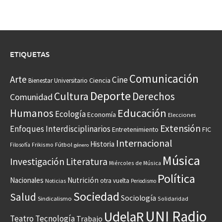
ETIQUETAS
Comunicación
Arte
Cine
Ciencia
Bienestar Universitario
Deporte
Cultura
Derechos
Comunidad
Educación
Humanos
Ecología
Economía
Elecciones
Extensión
Enfoques Interdisciplinarios
Entretenimiento
FIC
Internacional
Historia
Frikismo
Fútbol
Filosofía
género
Música
Investigación
Literatura
Miércoles de Música
Política
Nacionales
Nutrición
otra vuelta
Noticias
Periodismo
Sociedad
Salud
Sociología
Sindicalismo
Solidaridad
UNI Radio
UdelaR
Teatro
Tecnología
Trabajo