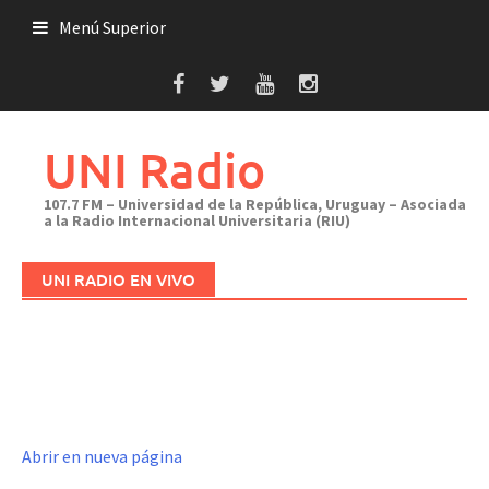
Saltar
Menú Superior
al
contenido
UNI Radio
107.7 FM – Universidad de la República, Uruguay – Asociada
a la Radio Internacional Universitaria (RIU)
UNI RADIO EN VIVO
Abrir en nueva página