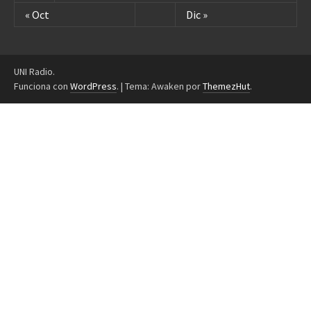
« Oct
Dic »
UNI Radio.
Funciona con
WordPress
.
|
Tema: Awaken por
ThemezHut
.