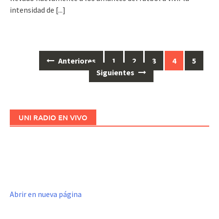
intensidad de
[...]
Anteriores
1
2
3
4
5
Ir
Siguientes
a
las
entradas
UNI RADIO EN VIVO
Abrir en nueva página