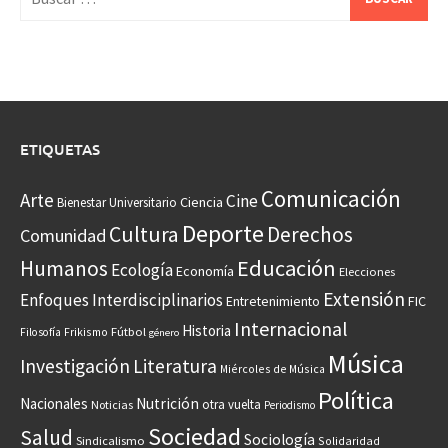
ETIQUETAS
Comunicación
Arte
Cine
Ciencia
Bienestar Universitario
Deporte
Cultura
Derechos
Comunidad
Educación
Humanos
Ecología
Economía
Elecciones
Extensión
Enfoques Interdisciplinarios
Entretenimiento
FIC
Internacional
Historia
Frikismo
Fútbol
Filosofía
género
Música
Investigación
Literatura
Miércoles de Música
Política
Nacionales
Nutrición
otra vuelta
Noticias
Periodismo
Sociedad
Salud
Sociología
Sindicalismo
Solidaridad