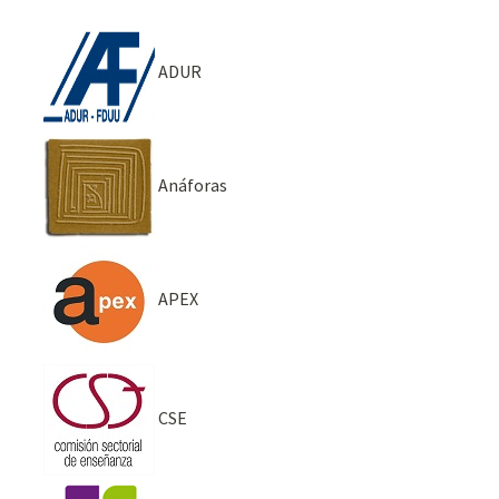
ADUR
Anáforas
APEX
CSE