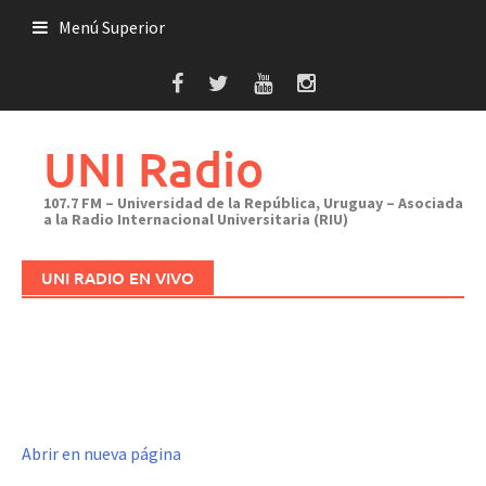
Saltar
Menú Superior
al
contenido
UNI Radio
107.7 FM – Universidad de la República, Uruguay – Asociada
a la Radio Internacional Universitaria (RIU)
UNI RADIO EN VIVO
Abrir en nueva página