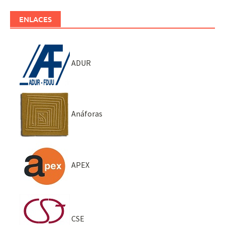
ENLACES
ADUR
Anáforas
APEX
CSE