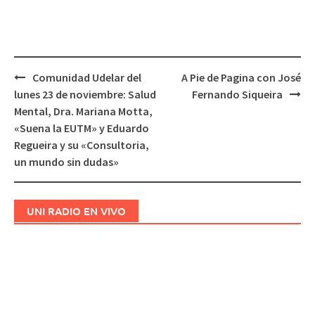
Comunidad Udelar del
A Pie de Pagina con José
Navegación
lunes 23 de noviembre: Salud
Fernando Siqueira
de
Mental, Dra. Mariana Motta,
entradas
«Suena la EUTM» y Eduardo
Regueira y su «Consultoria,
un mundo sin dudas»
UNI RADIO EN VIVO