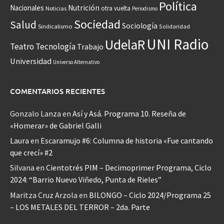
Política
Nacionales
Nutrición
otra vuelta
Noticias
Periodismo
Sociedad
Salud
Sociología
Sindicalismo
Solidaridad
UNI Radio
UdelaR
Teatro
Tecnología
Trabajo
Universidad
Universo Alternativo
COMENTARIOS RECIENTES
Gonzalo Lanza
en
Así y Asá. Programa 10. Reseña de
«Homerar» de Gabriel Galli
Laura
en
Escaramujo #6: Columna de historia «Fue cantando
que crecí» #2
Silvana
en
Cientotrés PIM – Decimoprimer Programa, Ciclo
2024: “Barrio Nuevo Viñedo, Punta de Rieles”
Maritza Cruz Arzola
en
BILONGO – Ciclo 2024/Programa 25
– LOS METALES DEL TERROR – 2da. Parte