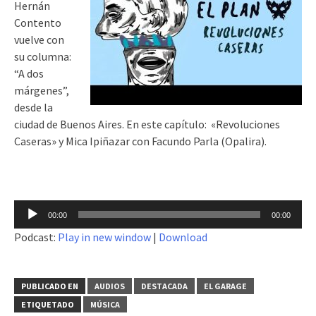
Hernán
Contento
vuelve con
su columna:
“A dos
márgenes”,
desde la
ciudad de Buenos Aires. En este capítulo: «Revoluciones
Caseras» y Mica Ipiñazar con Facundo Parla (Opalira).
Reproductor
00:00
00:00
de
Podcast:
Play in new window
|
Download
audio
PUBLICADO EN
AUDIOS
DESTACADA
EL GARAGE
ETIQUETADO
MÚSICA