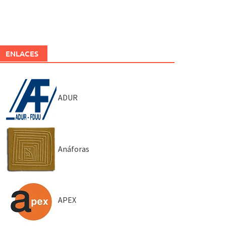
ENLACES
ADUR
Anáforas
APEX