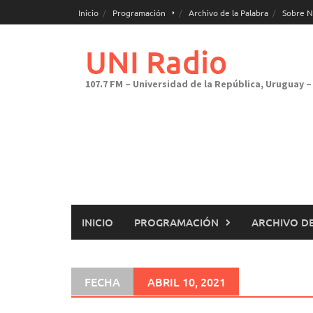
Saltar
Inicio
Programación
Archivo de la Palabra
Sobre N
al
contenido
UNI Radio
107.7 FM – Universidad de la República, Uruguay – 
INICIO
PROGRAMACIÓN
ARCHIVO DE
FECHA
ABRIL 10, 2021