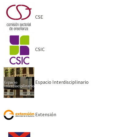
CSE
CSIC
Espacio Interdisciplinario
Extensión