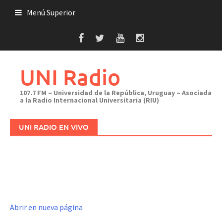
Saltar
Menú Superior
al
contenido
UNI Radio
107.7 FM – Universidad de la República, Uruguay – Asociada
a la Radio Internacional Universitaria (RIU)
UNI RADIO EN VIVO
Abrir en nueva página