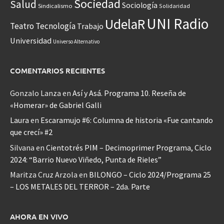
Sociedad
Salud
Sociología
Sindicalismo
Solidaridad
UNI Radio
UdelaR
Teatro
Tecnología
Trabajo
Universidad
Universo Alternativo
COMENTARIOS RECIENTES
Gonzalo Lanza
en
Así y Asá. Programa 10. Reseña de
«Homerar» de Gabriel Galli
Laura
en
Escaramujo #6: Columna de historia «Fue cantando
que crecí» #2
Silvana
en
Cientotrés PIM – Decimoprimer Programa, Ciclo
2024: “Barrio Nuevo Viñedo, Punta de Rieles”
Maritza Cruz Arzola
en
BILONGO – Ciclo 2024/Programa 25
– LOS METALES DEL TERROR – 2da. Parte
AHORA EN VIVO