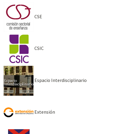
CSE
CSIC
Espacio Interdisciplinario
Extensión