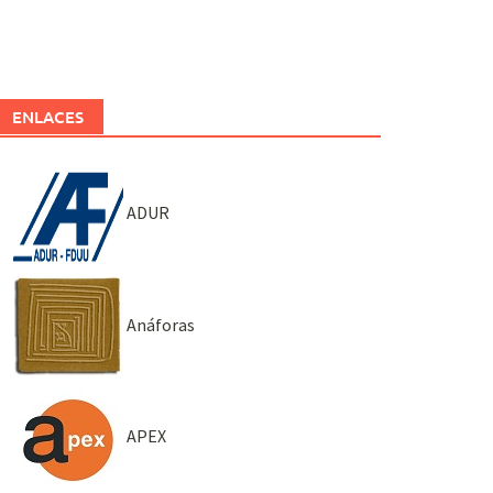
ENLACES
ADUR
Anáforas
APEX