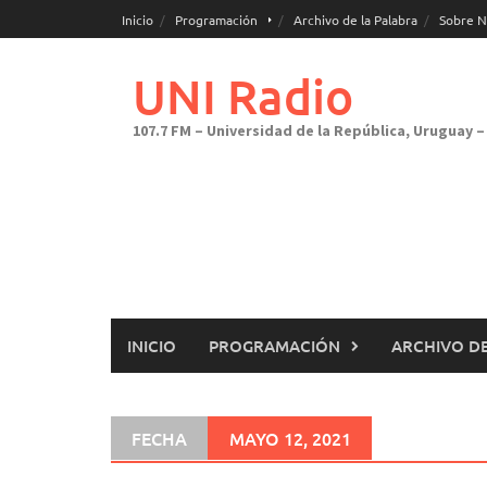
Saltar
Inicio
Programación
Archivo de la Palabra
Sobre N
al
contenido
UNI Radio
107.7 FM – Universidad de la República, Uruguay – 
INICIO
PROGRAMACIÓN
ARCHIVO DE
FECHA
MAYO 12, 2021