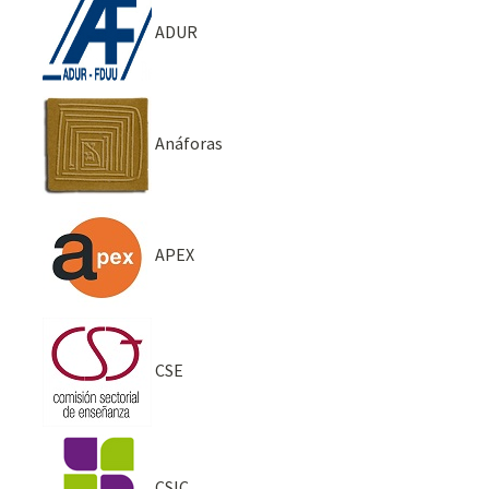
ADUR
Anáforas
APEX
CSE
CSIC