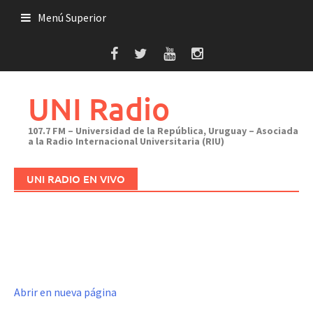
Saltar
Menú Superior
al
contenido
UNI Radio
107.7 FM – Universidad de la República, Uruguay – Asociada
a la Radio Internacional Universitaria (RIU)
UNI RADIO EN VIVO
Abrir en nueva página