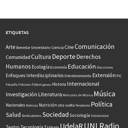
ETIQUETAS
Comunicación
Arte
Cine
Ciencia
Bienestar Universitario
Deporte
Cultura
Derechos
Comunidad
Educación
Humanos
Ecología
Economía
Elecciones
Extensión
Enfoques Interdisciplinarios
Entretenimiento
FIC
Internacional
Historia
Frikismo
Fútbol
Filosofía
género
Música
Investigación
Literatura
Miércoles de Música
Política
Nacionales
Nutrición
otra vuelta
Noticias
Periodismo
Sociedad
Salud
Sociología
Sindicalismo
Solidaridad
UNI Radio
UdelaR
Teatro
Tecnología
Trabajo