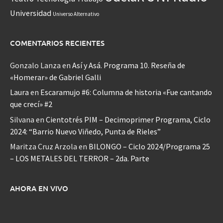
Universidad
Universo Alternativo
COMENTARIOS RECIENTES
Gonzalo Lanza
en
Así y Asá. Programa 10. Reseña de
«Homerar» de Gabriel Galli
Laura
en
Escaramujo #6: Columna de historia «Fue cantando
que crecí» #2
Silvana
en
Cientotrés PIM – Decimoprimer Programa, Ciclo
2024: “Barrio Nuevo Viñedo, Punta de Rieles”
Maritza Cruz Arzola
en
BILONGO – Ciclo 2024/Programa 25
– LOS METALES DEL TERROR – 2da. Parte
AHORA EN VIVO