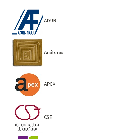
ADUR
Anáforas
APEX
CSE