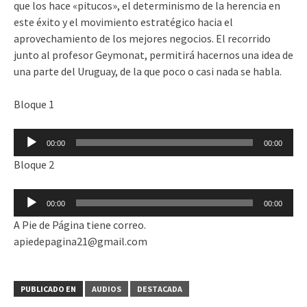
que los hace «pitucos», el determinismo de la herencia en
este éxito y el movimiento estratégico hacia el
aprovechamiento de los mejores negocios. El recorrido
junto al profesor Geymonat, permitirá hacernos una idea de
una parte del Uruguay, de la que poco o casi nada se habla.
Bloque 1
Reproductor
00:00
00:00
de
Bloque 2
audio
Reproductor
00:00
00:00
de
A Pie de Página tiene correo.
audio
apiedepagina21@gmail.com
PUBLICADO EN
AUDIOS
DESTACADA