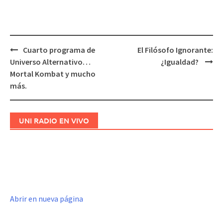
Cuarto programa de
El Filósofo Ignorante:
Navegación
Universo Alternativo…
¿Igualdad?
de
Mortal Kombat y mucho
entradas
más.
UNI RADIO EN VIVO
Abrir en nueva página