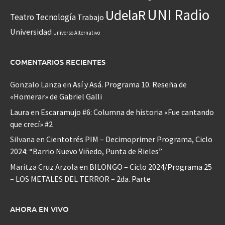
UNI Radio
UdelaR
Teatro
Tecnología
Trabajo
Universidad
Universo Alternativo
COMENTARIOS RECIENTES
Gonzalo Lanza
en
Así y Asá. Programa 10. Reseña de
«Homerar» de Gabriel Galli
Laura
en
Escaramujo #6: Columna de historia «Fue cantando
que crecí» #2
Silvana
en
Cientotrés PIM – Decimoprimer Programa, Ciclo
2024: “Barrio Nuevo Viñedo, Punta de Rieles”
Maritza Cruz Arzola
en
BILONGO – Ciclo 2024/Programa 25
– LOS METALES DEL TERROR – 2da. Parte
AHORA EN VIVO