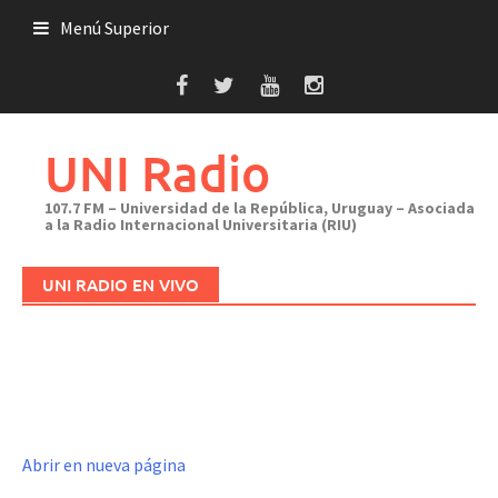
Saltar
Menú Superior
al
contenido
UNI Radio
107.7 FM – Universidad de la República, Uruguay – Asociada
a la Radio Internacional Universitaria (RIU)
UNI RADIO EN VIVO
Abrir en nueva página