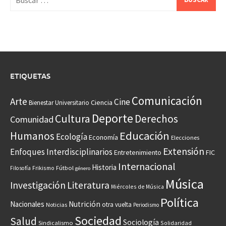
ETIQUETAS
Comunicación
Arte
Cine
Ciencia
Bienestar Universitario
Deporte
Cultura
Derechos
Comunidad
Educación
Humanos
Ecología
Economía
Elecciones
Extensión
Enfoques Interdisciplinarios
Entretenimiento
FIC
Internacional
Historia
Frikismo
Fútbol
Filosofía
género
Música
Investigación
Literatura
Miércoles de Música
Política
Nacionales
Nutrición
otra vuelta
Noticias
Periodismo
Sociedad
Salud
Sociología
Sindicalismo
Solidaridad