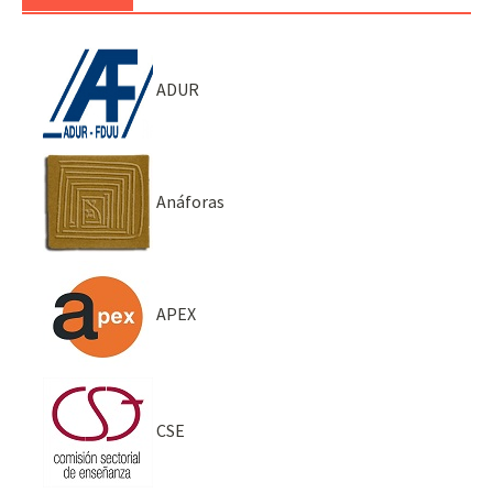
ADUR
Anáforas
APEX
CSE