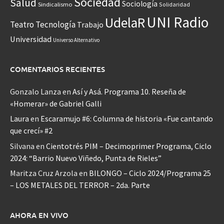
Sociedad
Salud
Sociología
Sindicalismo
Solidaridad
UNI Radio
UdelaR
Teatro
Tecnología
Trabajo
Universidad
Universo Alternativo
COMENTARIOS RECIENTES
Gonzalo Lanza
en
Así y Asá. Programa 10. Reseña de
«Homerar» de Gabriel Galli
Laura
en
Escaramujo #6: Columna de historia «Fue cantando
que crecí» #2
Silvana
en
Cientotrés PIM – Decimoprimer Programa, Ciclo
2024: “Barrio Nuevo Viñedo, Punta de Rieles”
Maritza Cruz Arzola
en
BILONGO – Ciclo 2024/Programa 25
– LOS METALES DEL TERROR – 2da. Parte
AHORA EN VIVO