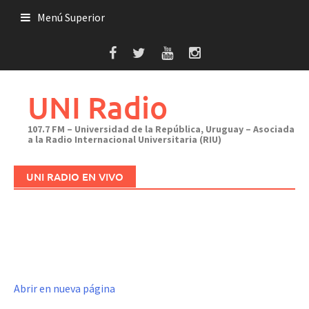
Saltar
Menú Superior
al
contenido
UNI Radio
107.7 FM – Universidad de la República, Uruguay – Asociada
a la Radio Internacional Universitaria (RIU)
UNI RADIO EN VIVO
Abrir en nueva página