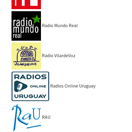
Radio Mundo Real
Radio VilardeVoz
Radios Online Uruguay
RAU