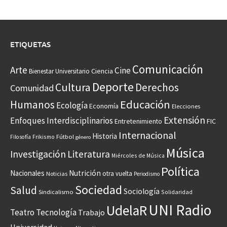
ETIQUETAS
Comunicación
Arte
Cine
Ciencia
Bienestar Universitario
Deporte
Cultura
Derechos
Comunidad
Educación
Humanos
Ecología
Economía
Elecciones
Extensión
Enfoques Interdisciplinarios
Entretenimiento
FIC
Internacional
Historia
Frikismo
Fútbol
Filosofía
género
Música
Investigación
Literatura
Miércoles de Música
Política
Nacionales
Nutrición
otra vuelta
Noticias
Periodismo
Sociedad
Salud
Sociología
Sindicalismo
Solidaridad
UNI Radio
UdelaR
Teatro
Tecnología
Trabajo
Universidad