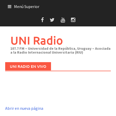
Saltar
Menú Superior
al
contenido
UNI Radio
107.7 FM – Universidad de la República, Uruguay – Asociada
a la Radio Internacional Universitaria (RIU)
UNI RADIO EN VIVO
Abrir en nueva página