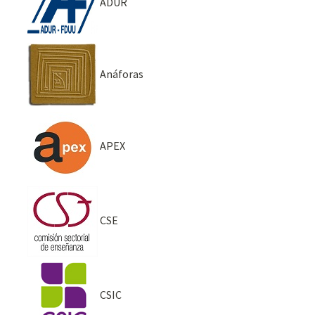
ADUR
Anáforas
APEX
CSE
CSIC