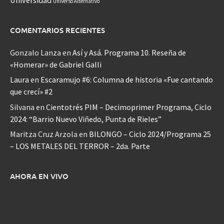
Universo Alternativo
COMENTARIOS RECIENTES
Gonzalo Lanza
en
Así y Asá. Programa 10. Reseña de
«Homerar» de Gabriel Galli
Laura
en
Escaramujo #6: Columna de historia «Fue cantando
que crecí» #2
Silvana
en
Cientotrés PIM – Decimoprimer Programa, Ciclo
2024: “Barrio Nuevo Viñedo, Punta de Rieles”
Maritza Cruz Arzola
en
BILONGO – Ciclo 2024/Programa 25
– LOS METALES DEL TERROR – 2da. Parte
AHORA EN VIVO