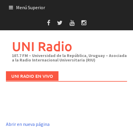
Saltar
Menú Superior
al
contenido
UNI Radio
107.7 FM – Universidad de la República, Uruguay – Asociada
a la Radio Internacional Universitaria (RIU)
UNI RADIO EN VIVO
Abrir en nueva página