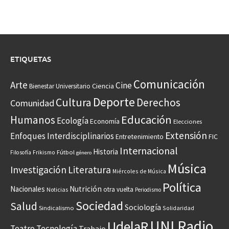
ETIQUETAS
Comunicación
Arte
Cine
Ciencia
Bienestar Universitario
Deporte
Cultura
Derechos
Comunidad
Educación
Humanos
Ecología
Economía
Elecciones
Extensión
Enfoques Interdisciplinarios
Entretenimiento
FIC
Internacional
Historia
Frikismo
Fútbol
Filosofía
género
Música
Investigación
Literatura
Miércoles de Música
Política
Nacionales
Nutrición
otra vuelta
Noticias
Periodismo
Sociedad
Salud
Sociología
Sindicalismo
Solidaridad
UNI Radio
UdelaR
Teatro
Tecnología
Trabajo