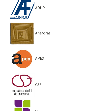
ADUR
Anáforas
APEX
CSE
CSIC