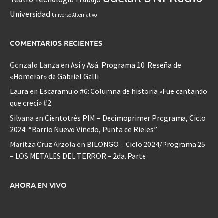
Universidad
Universo Alternativo
COMENTARIOS RECIENTES
Gonzalo Lanza
en
Así y Asá. Programa 10. Reseña de
«Homerar» de Gabriel Galli
Laura
en
Escaramujo #6: Columna de historia «Fue cantando
que crecí» #2
Silvana
en
Cientotrés PIM – Decimoprimer Programa, Ciclo
2024: “Barrio Nuevo Viñedo, Punta de Rieles”
Maritza Cruz Arzola
en
BILONGO – Ciclo 2024/Programa 25
– LOS METALES DEL TERROR – 2da. Parte
AHORA EN VIVO