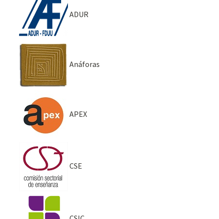
ADUR
Anáforas
APEX
CSE
CSIC