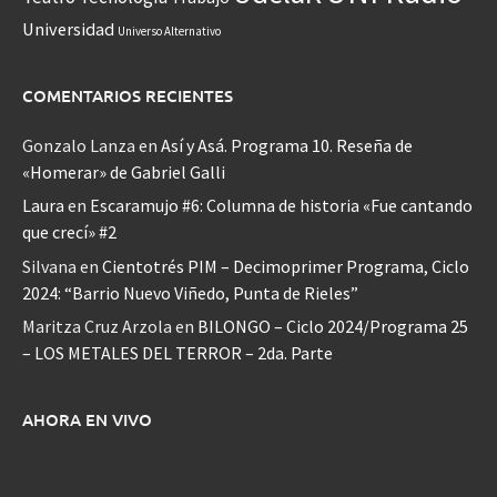
Universidad
Universo Alternativo
COMENTARIOS RECIENTES
Gonzalo Lanza
en
Así y Asá. Programa 10. Reseña de
«Homerar» de Gabriel Galli
Laura
en
Escaramujo #6: Columna de historia «Fue cantando
que crecí» #2
Silvana
en
Cientotrés PIM – Decimoprimer Programa, Ciclo
2024: “Barrio Nuevo Viñedo, Punta de Rieles”
Maritza Cruz Arzola
en
BILONGO – Ciclo 2024/Programa 25
– LOS METALES DEL TERROR – 2da. Parte
AHORA EN VIVO