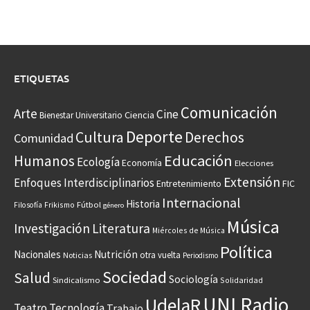
ETIQUETAS
Comunicación
Arte
Cine
Ciencia
Bienestar Universitario
Deporte
Cultura
Derechos
Comunidad
Educación
Humanos
Ecología
Economía
Elecciones
Extensión
Enfoques Interdisciplinarios
Entretenimiento
FIC
Internacional
Historia
Frikismo
Fútbol
Filosofía
género
Música
Investigación
Literatura
Miércoles de Música
Política
Nacionales
Nutrición
otra vuelta
Noticias
Periodismo
Sociedad
Salud
Sociología
Sindicalismo
Solidaridad
UNI Radio
UdelaR
Teatro
Tecnología
Trabajo