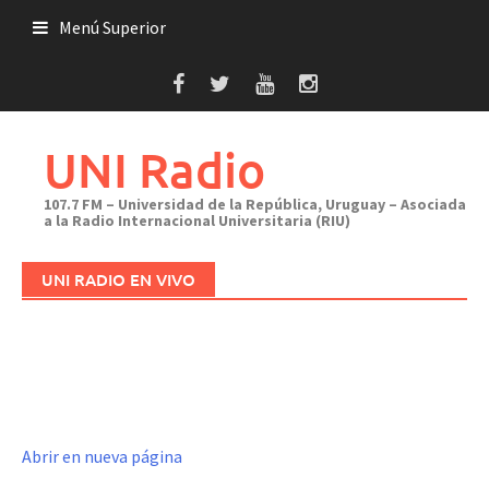
Saltar
Menú Superior
al
contenido
UNI Radio
107.7 FM – Universidad de la República, Uruguay – Asociada
a la Radio Internacional Universitaria (RIU)
UNI RADIO EN VIVO
Abrir en nueva página