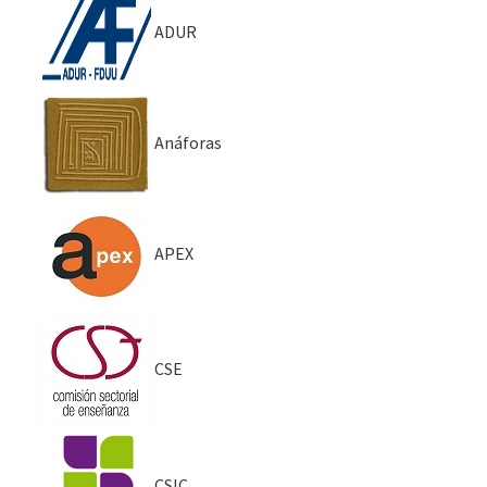
ADUR
Anáforas
APEX
CSE
CSIC