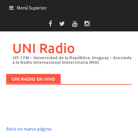
Saltar
Menú Superior
al
contenido
UNI Radio
107.7 FM – Universidad de la República, Uruguay – Asociada
a la Radio Internacional Universitaria (RIU)
UNI RADIO EN VIVO
Abrir en nueva página