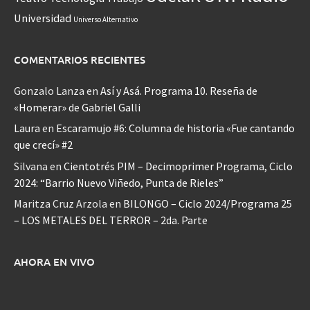
Universidad
Universo Alternativo
COMENTARIOS RECIENTES
Gonzalo Lanza
en
Así y Asá. Programa 10. Reseña de
«Homerar» de Gabriel Galli
Laura
en
Escaramujo #6: Columna de historia «Fue cantando
que crecí» #2
Silvana
en
Cientotrés PIM – Decimoprimer Programa, Ciclo
2024: “Barrio Nuevo Viñedo, Punta de Rieles”
Maritza Cruz Arzola
en
BILONGO – Ciclo 2024/Programa 25
– LOS METALES DEL TERROR – 2da. Parte
AHORA EN VIVO