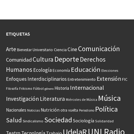
ETIQUETAS
Comunicación
Arte
Cine
Ciencia
Bienestar Universitario
Deporte
Cultura
Derechos
Comunidad
Educación
Humanos
Ecología
Economía
Elecciones
Extensión
Enfoques Interdisciplinarios
Entretenimiento
FIC
Internacional
Historia
Frikismo
Fútbol
Filosofía
género
Música
Investigación
Literatura
Miércoles de Música
Política
Nacionales
Nutrición
otra vuelta
Noticias
Periodismo
Sociedad
Salud
Sociología
Sindicalismo
Solidaridad
UNI Radio
UdelaR
Teatro
Tecnología
Trabajo