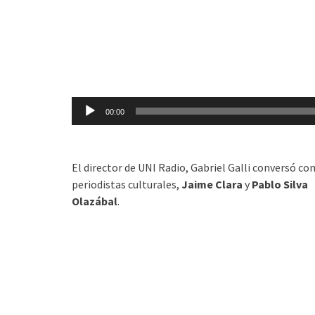
de
audio
00:00
El director de UNI Radio, Gabriel Galli conversó con
periodistas culturales,
Jaime Clara
y
Pablo Silva
Olazábal
.
Reproductor
de
audio