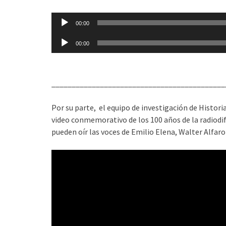
00:00
Reproductor
00:00
de
audio
___________________________________________
Por su parte, el equipo de investigación de Histori
video conmemorativo de los 100 años de la radiodi
pueden oír las voces de Emilio Elena, Walter Alfaro