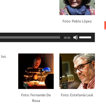
aumentar
o
disminuir
el
Foto: Pablo López
volumen.
Utiliza
00:00
las
teclas
de
 los
flecha
arriba/abajo
para
aumentar
o
disminuir
el
Foto: Fernando Da
Foto: Estefanía Leal
volumen.
Rosa