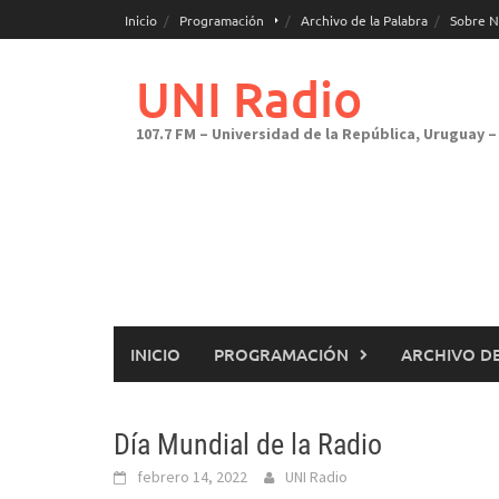
Saltar
Inicio
Programación
Archivo de la Palabra
Sobre N
al
contenido
UNI Radio
107.7 FM – Universidad de la República, Uruguay – 
INICIO
PROGRAMACIÓN
ARCHIVO DE
Día Mundial de la Radio
febrero 14, 2022
UNI Radio