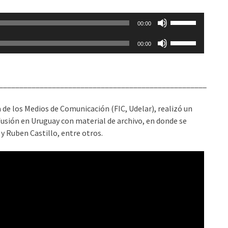
Utiliza
00:00
las
Utiliza
teclas
00:00
las
de
teclas
flecha
de
arriba/abajo
___________________________________________________
flecha
para
arriba/abajo
aumentar
a de los Medios de Comunicación (FIC, Udelar), realizó un
para
o
fusión en Uruguay con material de archivo, en donde se
aumentar
disminuir
 y Ruben Castillo, entre otros.
o
el
disminuir
volumen.
el
volumen.