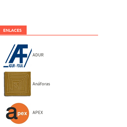
ENLACES
ADUR
Anáforas
APEX