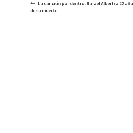
La canción por dentro: Rafael Alberti a 22 añ
Navegación
de su muerte
de
entradas