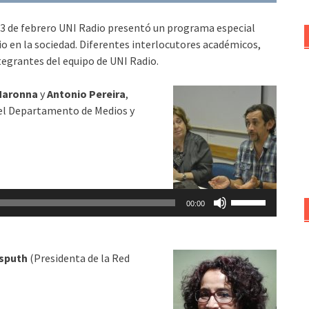
 13 de febrero UNI Radio presentó un programa especial
o en la sociedad. Diferentes interlocutores académicos,
tegrantes del equipo de UNI Radio.
Maronna
y
Antonio Pereira
,
 del Departamento de Medios y
Utiliza
00:00
las
teclas
de
asputh
(Presidenta de la Red
flecha
arriba/abajo
para