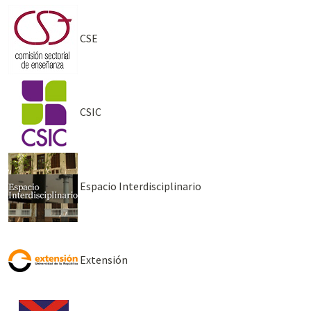
CSE
CSIC
Espacio Interdisciplinario
Extensión