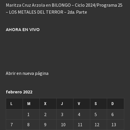
Maritza Cruz Arzola
en
BILONGO – Ciclo 2024/Programa 25
– LOS METALES DEL TERROR – 2da. Parte
AHORA EN VIVO
Abrir en nueva página
febrero 2022
L
M
X
J
V
S
D
1
2
3
4
5
6
7
8
9
10
11
12
13