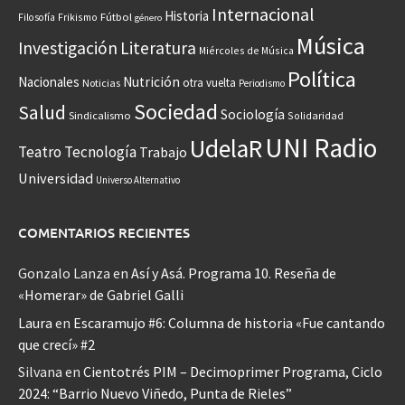
Internacional
Historia
Frikismo
Fútbol
Filosofía
género
Música
Investigación
Literatura
Miércoles de Música
Política
Nacionales
Nutrición
otra vuelta
Noticias
Periodismo
Sociedad
Salud
Sociología
Sindicalismo
Solidaridad
UNI Radio
UdelaR
Teatro
Tecnología
Trabajo
Universidad
Universo Alternativo
COMENTARIOS RECIENTES
Gonzalo Lanza
en
Así y Asá. Programa 10. Reseña de
«Homerar» de Gabriel Galli
Laura
en
Escaramujo #6: Columna de historia «Fue cantando
que crecí» #2
Silvana
en
Cientotrés PIM – Decimoprimer Programa, Ciclo
2024: “Barrio Nuevo Viñedo, Punta de Rieles”