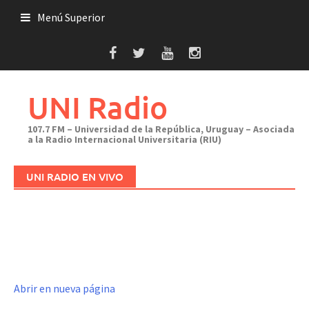
Saltar
Menú Superior
al
contenido
UNI Radio
107.7 FM – Universidad de la República, Uruguay – Asociada
a la Radio Internacional Universitaria (RIU)
UNI RADIO EN VIVO
Abrir en nueva página