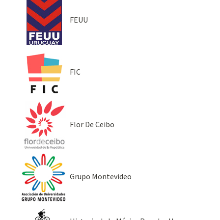
FEUU
FIC
Flor De Ceibo
Grupo Montevideo