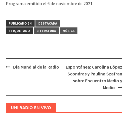
Programa emitido el 6 de noviembre de 2021
PUBLICADO EN
DESTACADA
ETIQUETADO
LITERATURA
MÚSICA
Día Mundial de la Radio
Espontánea: Carolina López
Navegación
Scondras y Paulina Szafran
de
sobre Encuentro Medio y
entradas
Medio
UNI RADIO EN VIVO