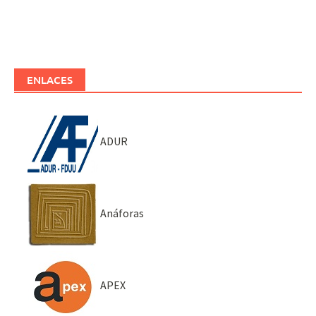
ENLACES
ADUR
Anáforas
APEX