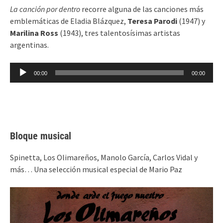
La canción por dentro
recorre alguna de las canciones más
emblemáticas de Eladia Blázquez,
Teresa Parodi
(1947) y
Marilina Ross
(1943), tres talentosísimas artistas
argentinas.
Reproductor
00:00
00:00
de
audio
Bloque musical
Spinetta, Los Olimareños, Manolo García, Carlos Vidal y
más… Una selección musical especial de Mario Paz