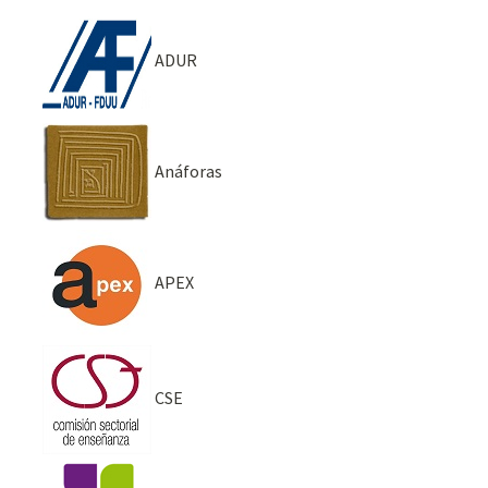
ADUR
Anáforas
APEX
CSE