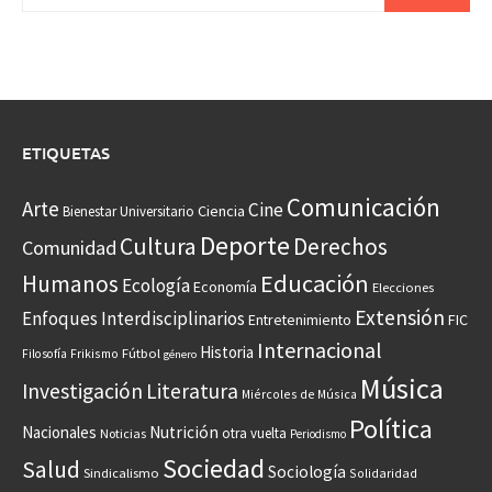
ETIQUETAS
Comunicación
Arte
Cine
Ciencia
Bienestar Universitario
Deporte
Cultura
Derechos
Comunidad
Educación
Humanos
Ecología
Economía
Elecciones
Extensión
Enfoques Interdisciplinarios
Entretenimiento
FIC
Internacional
Historia
Frikismo
Fútbol
Filosofía
género
Música
Investigación
Literatura
Miércoles de Música
Política
Nacionales
Nutrición
otra vuelta
Noticias
Periodismo
Sociedad
Salud
Sociología
Sindicalismo
Solidaridad