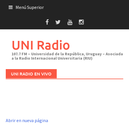
Saltar
Menú Superior
al
contenido
UNI Radio
107.7 FM – Universidad de la República, Uruguay – Asociada
a la Radio Internacional Universitaria (RIU)
UNI RADIO EN VIVO
Abrir en nueva página