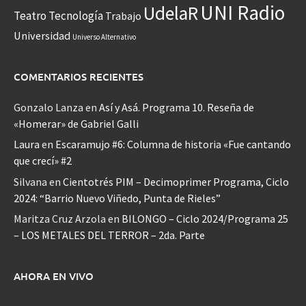
UNI Radio
UdelaR
Teatro
Tecnología
Trabajo
Universidad
Universo Alternativo
COMENTARIOS RECIENTES
Gonzalo Lanza
en
Así y Asá. Programa 10. Reseña de
«Homerar» de Gabriel Galli
Laura
en
Escaramujo #6: Columna de historia «Fue cantando
que crecí» #2
Silvana
en
Cientotrés PIM – Decimoprimer Programa, Ciclo
2024: “Barrio Nuevo Viñedo, Punta de Rieles”
Maritza Cruz Arzola
en
BILONGO – Ciclo 2024/Programa 25
– LOS METALES DEL TERROR – 2da. Parte
AHORA EN VIVO