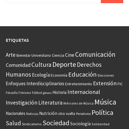
ETIQUETAS
Comunicación
Arte
Cine
Ciencia
Bienestar Universitario
Deporte
Cultura
Derechos
Comunidad
Educación
Humanos
Ecología
Economía
Elecciones
Extensión
Enfoques Interdisciplinarios
Entretenimiento
FIC
Internacional
Historia
Frikismo
Fútbol
Filosofía
género
Música
Investigación
Literatura
Miércoles de Música
Política
Nacionales
Nutrición
otra vuelta
Noticias
Periodismo
Sociedad
Salud
Sociología
Sindicalismo
Solidaridad