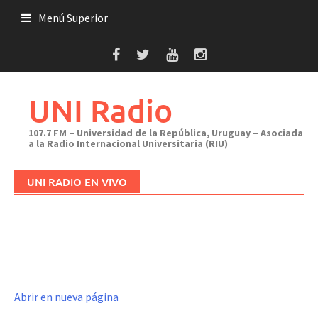
Saltar
Menú Superior
al
contenido
UNI Radio
107.7 FM – Universidad de la República, Uruguay – Asociada
a la Radio Internacional Universitaria (RIU)
UNI RADIO EN VIVO
Abrir en nueva página