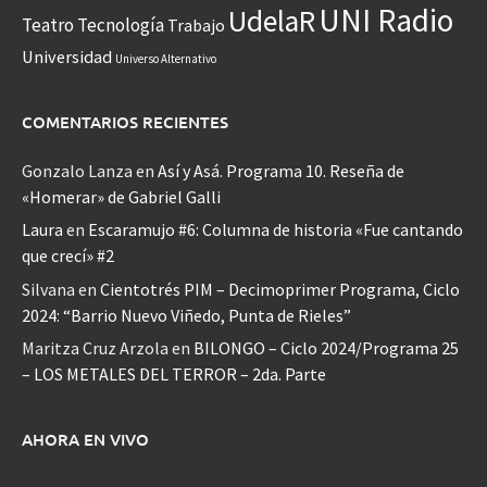
UNI Radio
UdelaR
Teatro
Tecnología
Trabajo
Universidad
Universo Alternativo
COMENTARIOS RECIENTES
Gonzalo Lanza
en
Así y Asá. Programa 10. Reseña de
«Homerar» de Gabriel Galli
Laura
en
Escaramujo #6: Columna de historia «Fue cantando
que crecí» #2
Silvana
en
Cientotrés PIM – Decimoprimer Programa, Ciclo
2024: “Barrio Nuevo Viñedo, Punta de Rieles”
Maritza Cruz Arzola
en
BILONGO – Ciclo 2024/Programa 25
– LOS METALES DEL TERROR – 2da. Parte
AHORA EN VIVO