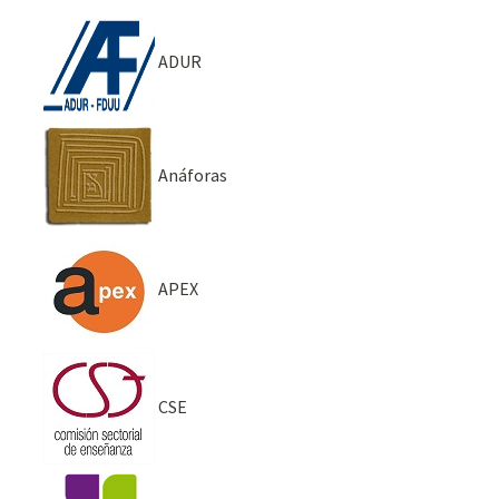
ADUR
Anáforas
APEX
CSE