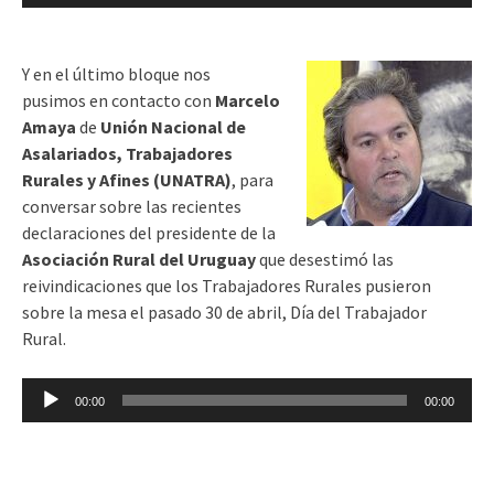
de
audio
Y en el último bloque nos
pusimos
en contacto con
Marcelo
Amaya
de
Unión Nacional de
Asalariados, Trabajadores
Rurales y Afines (UNATRA)
, para
conversar sobre las recientes
declaraciones del presidente de la
Asociación Rural del Uruguay
que desestimó las
reivindicaciones que los Trabajadores Rurales pusieron
sobre la mesa el pasado 30 de abril, Día del Trabajador
Rural.
Reproductor
00:00
00:00
de
audio