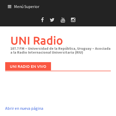
Saltar
Menú Superior
al
contenido
UNI Radio
107.7 FM – Universidad de la República, Uruguay – Asociada
a la Radio Internacional Universitaria (RIU)
UNI RADIO EN VIVO
Abrir en nueva página