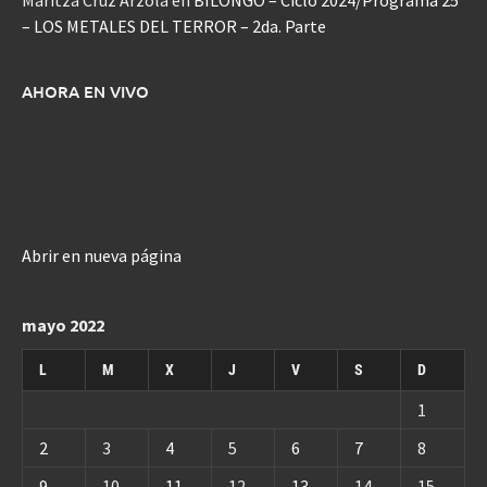
Maritza Cruz Arzola
en
BILONGO – Ciclo 2024/Programa 25
– LOS METALES DEL TERROR – 2da. Parte
AHORA EN VIVO
Abrir en nueva página
mayo 2022
L
M
X
J
V
S
D
1
2
3
4
5
6
7
8
9
10
11
12
13
14
15