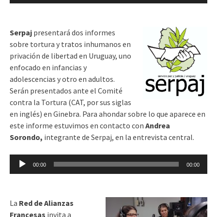
de
audio
Serpaj
presentará dos informes
sobre tortura y tratos inhumanos en
privación de libertad en Uruguay, uno
enfocado en infancias y
adolescencias y otro en adultos.
Serán presentados ante el Comité
contra la Tortura (CAT, por sus siglas
en inglés) en Ginebra. Para ahondar sobre lo que aparece en
este informe estuvimos en contacto con
Andrea
Sorondo,
integrante de Serpaj, en la entrevista central.
Reproductor
00:00
00:00
de
audio
La
Red de Alianzas
Francesas
invita a