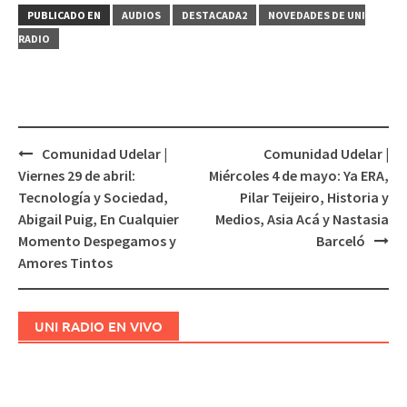
PUBLICADO EN
AUDIOS
DESTACADA2
NOVEDADES DE UNI
RADIO
Comunidad Udelar |
Comunidad Udelar |
Navegación
Viernes 29 de abril:
Miércoles 4 de mayo: Ya ERA,
de
Tecnología y Sociedad,
Pilar Teijeiro, Historia y
entradas
Abigail Puig, En Cualquier
Medios, Asia Acá y Nastasia
Momento Despegamos y
Barceló
Amores Tintos
UNI RADIO EN VIVO