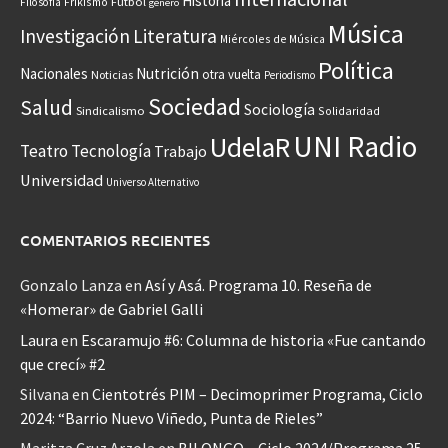
Historia
Frikismo
Fútbol
Filosofía
género
Música
Investigación
Literatura
Miércoles de Música
Política
Nacionales
Nutrición
otra vuelta
Noticias
Periodismo
Sociedad
Salud
Sociología
Sindicalismo
Solidaridad
UNI Radio
UdelaR
Teatro
Tecnología
Trabajo
Universidad
Universo Alternativo
COMENTARIOS RECIENTES
Gonzalo Lanza
en
Así y Asá. Programa 10. Reseña de
«Homerar» de Gabriel Galli
Laura
en
Escaramujo #6: Columna de historia «Fue cantando
que crecí» #2
Silvana
en
Cientotrés PIM – Decimoprimer Programa, Ciclo
2024: “Barrio Nuevo Viñedo, Punta de Rieles”