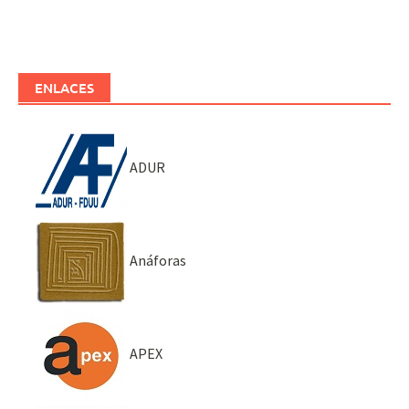
ENLACES
ADUR
Anáforas
APEX