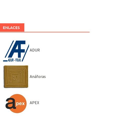
ENLACES
ADUR
Anáforas
APEX