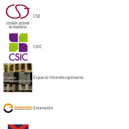
CSE
CSIC
Espacio Interdisciplinario
Extensión