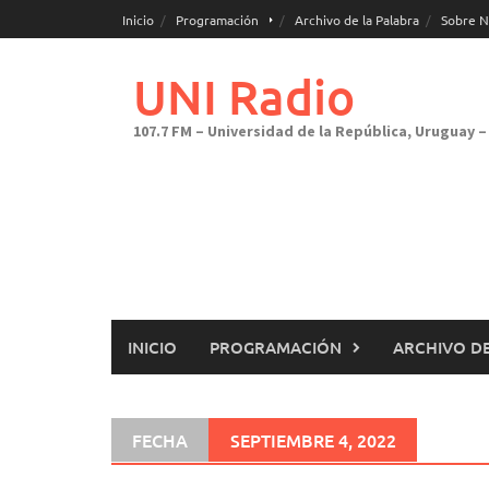
Saltar
Inicio
Programación
Archivo de la Palabra
Sobre N
al
contenido
UNI Radio
107.7 FM – Universidad de la República, Uruguay – 
INICIO
PROGRAMACIÓN
ARCHIVO DE
FECHA
SEPTIEMBRE 4, 2022