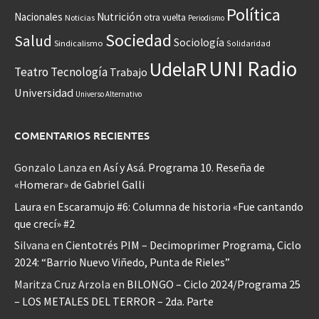
Política
Nacionales
Nutrición
otra vuelta
Noticias
Periodismo
Sociedad
Salud
Sociología
Sindicalismo
Solidaridad
UNI Radio
UdelaR
Teatro
Tecnología
Trabajo
Universidad
Universo Alternativo
COMENTARIOS RECIENTES
Gonzalo Lanza
en
Así y Asá. Programa 10. Reseña de
«Homerar» de Gabriel Galli
Laura
en
Escaramujo #6: Columna de historia «Fue cantando
que crecí» #2
Silvana
en
Cientotrés PIM – Decimoprimer Programa, Ciclo
2024: “Barrio Nuevo Viñedo, Punta de Rieles”
Maritza Cruz Arzola
en
BILONGO – Ciclo 2024/Programa 25
– LOS METALES DEL TERROR – 2da. Parte