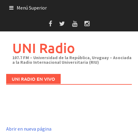
Saltar
Menú Superior
al
contenido
UNI Radio
107.7 FM – Universidad de la República, Uruguay – Asociada
a la Radio Internacional Universitaria (RIU)
UNI RADIO EN VIVO
Abrir en nueva página