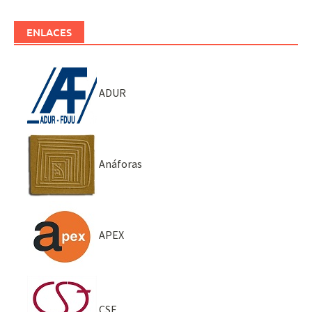
ENLACES
ADUR
Anáforas
APEX
CSE