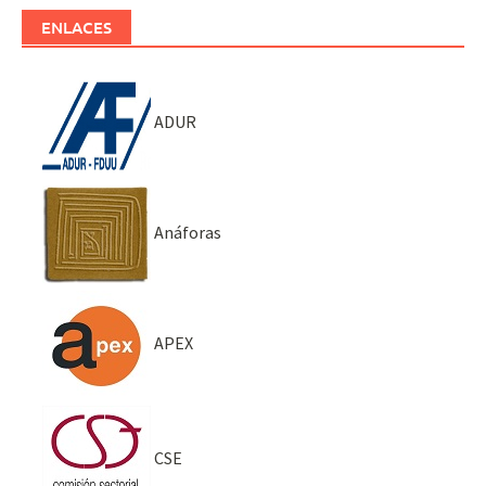
ENLACES
ADUR
Anáforas
APEX
CSE