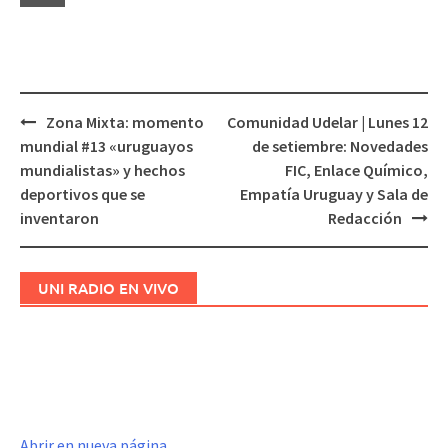
Zona Mixta: momento
Comunidad Udelar | Lunes 12
Navegación
mundial #13 «uruguayos
de setiembre: Novedades
de
mundialistas» y hechos
FIC, Enlace Químico,
entradas
deportivos que se
Empatía Uruguay y Sala de
inventaron
Redacción
UNI RADIO EN VIVO
Abrir en nueva página