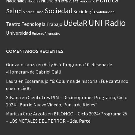
Nacionales
Nutrición
otra vuelta
Noticias
Periodismo
Sociedad
Salud
Sociología
Sindicalismo
Solidaridad
UNI Radio
UdelaR
Teatro
Tecnología
Trabajo
Universidad
Universo Alternativo
COMENTARIOS RECIENTES
Gonzalo Lanza
en
Así y Asá. Programa 10. Reseña de
«Homerar» de Gabriel Galli
Laura
en
Escaramujo #6: Columna de historia «Fue cantando
que crecí» #2
Silvana
en
Cientotrés PIM – Decimoprimer Programa, Ciclo
2024: “Barrio Nuevo Viñedo, Punta de Rieles”
Maritza Cruz Arzola
en
BILONGO – Ciclo 2024/Programa 25
– LOS METALES DEL TERROR – 2da. Parte