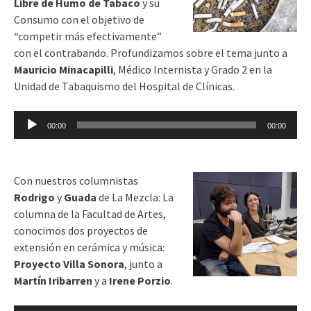
Libre de Humo de Tabaco
y su
Consumo con el objetivo de
“competir más efectivamente”
con el contrabando. Profundizamos sobre el tema junto a
Mauricio Minacapilli
, Médico Internista y Grado 2 en la
Unidad de Tabaquismo del Hospital de Clínicas.
Reproductor
00:00
00:00
de
audio
Con nuestros columnistas
Rodrigo
y
Guada
de La Mezcla: La
columna de la Facultad de Artes,
conocimos dos proyectos de
extensión en cerámica y música:
Proyecto Villa Sonora
, junto a
Martín Iribarren
y a
Irene Porzio
.