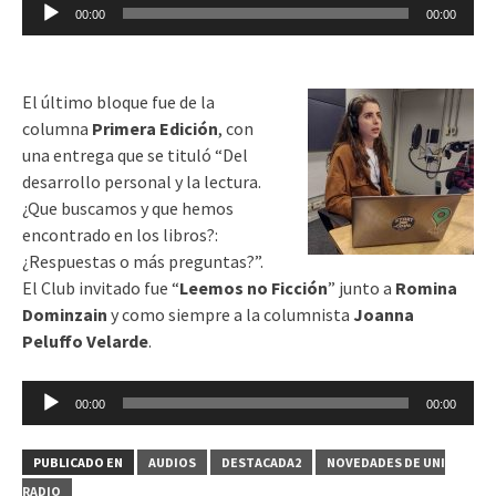
Reproductor
00:00
00:00
de
audio
El último bloque fue de la
columna
Primera Edición
, con
una entrega que se tituló “Del
desarrollo personal y la lectura.
¿Que buscamos y que hemos
encontrado en los libros?:
¿Respuestas o más preguntas?”.
El Club invitado fue “
Leemos no Ficción
” junto a
Romina
Dominzain
y como siempre a la columnista
Joanna
Peluffo Velarde
.
Reproductor
00:00
00:00
de
audio
PUBLICADO EN
AUDIOS
DESTACADA2
NOVEDADES DE UNI
RADIO