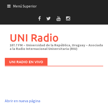
Saltar
Menú Superior
al
contenido
UNI Radio
107.7 FM – Universidad de la República, Uruguay – Asociada
a la Radio Internacional Universitaria (RIU)
UNI RADIO EN VIVO
Abrir en nueva página