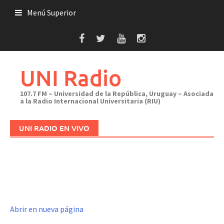
Saltar
Menú Superior
al
contenido
UNI Radio
107.7 FM – Universidad de la República, Uruguay – Asociada
a la Radio Internacional Universitaria (RIU)
UNI RADIO EN VIVO
Abrir en nueva página