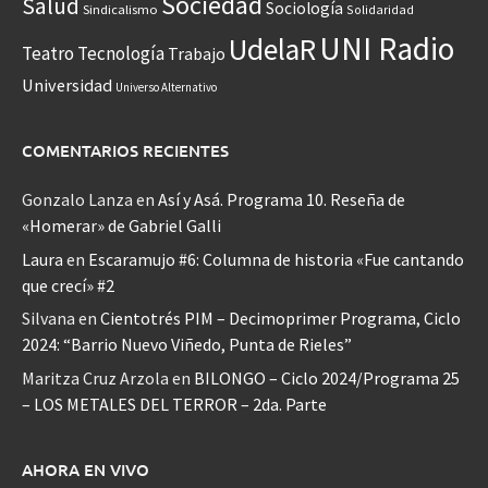
Sociedad
Salud
Sociología
Sindicalismo
Solidaridad
UNI Radio
UdelaR
Teatro
Tecnología
Trabajo
Universidad
Universo Alternativo
COMENTARIOS RECIENTES
Gonzalo Lanza
en
Así y Asá. Programa 10. Reseña de
«Homerar» de Gabriel Galli
Laura
en
Escaramujo #6: Columna de historia «Fue cantando
que crecí» #2
Silvana
en
Cientotrés PIM – Decimoprimer Programa, Ciclo
2024: “Barrio Nuevo Viñedo, Punta de Rieles”
Maritza Cruz Arzola
en
BILONGO – Ciclo 2024/Programa 25
– LOS METALES DEL TERROR – 2da. Parte
AHORA EN VIVO