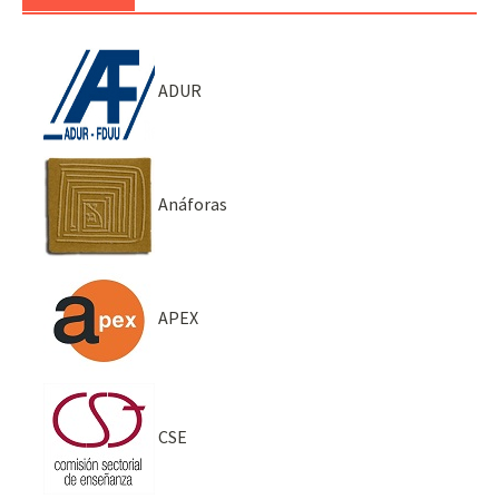
ADUR
Anáforas
APEX
CSE